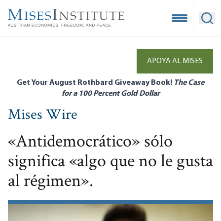
Skip
to
Open Mobile
Ope
main
content
APOYA AL MISES
Get Your August Rothbard Giveaway Book!
The Case
for a 100 Percent Gold Dollar
Mises Wire
«Antidemocrático» sólo
significa «algo que no le gusta
al régimen».