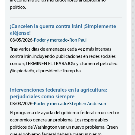
la economía de los mercados libres al capitalismo
político.
¡Cancelen la guerra contra Irán! ¡Simplemente
aléjense!
08/05/2026
•
Poder y mercado
•
Ron Paul
Tras varios días de amenazas cada vez más intensas
contra Irán, incluyendo publicaciones en redes sociales
como «¡TERMINEN EL TRABAJO!» y «Tomen el petróleo.
¡Sin piedad!», el presidente Trump ha...
Intervenciones federales en la agricultura:
perjudiciales como siempre
08/03/2026
•
Poder y mercado
•
Stephen Anderson
El programa de ayuda del gobierno federal en un sector
economico genera un problema. Los responsables
políticos de Washington ven un nuevo problema. Creen
que el gobierno federal debería crear un nuevo