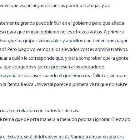
nen que viajar largas distancias para ir a trabajar, y así
entemente grande puede influir en el gobierno para que añada
eso para que ningún gobierno no les ofrezca votos. A primera
por qué
los grupos vulnerables y aquellos que tienen que pagar
dad? Pero luego volvemos a los elevados costes administrativos.
guar a quién le corresponde qué, y para comprobar que la gente
a que abogados y jueces procesen a los abusadores.
mayoría de los casos cuando el gobierno crea folletos, siempre
n la Renta Básica Universal parece a primera vista que no existe
iciarán en relación con todos los demás.
 sistema que de otra manera a menudo podrían ignorar. El estado
.
 el Estado, será difícil volver atrás. Vamos a entrar en una era