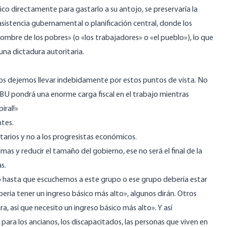
sico directamente para gastarlo a su antojo, se preservaría la
istencia gubernamental o planificación central, donde los
ombre de los pobres» (o «los trabajadores» o «el pueblo»), lo que
una dictadura autoritaria.
os dejemos llevar indebidamente por estos puntos de vista. No
U pondrá una enorme carga fiscal en el trabajo mientras
iral!»
ntes.
tarios y no a los progresistas económicos.
as y reducir el tamaño del gobierno, ese no será el final de la
s.
po hasta que escuchemos a este grupo o ese grupo debería estar
bería tener un ingreso básico más alto», algunos dirán. Otros
, así que necesito un ingreso básico más alto». Y así
ara los ancianos, los discapacitados, las personas que viven en