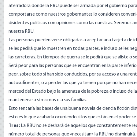
aterradora donde la RBU puede ser armada por el gobierno para
comportarse como nuestros gobernantes lo consideren convenie
disidentes políticos con opiniones como las nuestras. Seremos a
nuestra RBU.
Las personas pueden verse obligadas a aceptar una tarjeta de id
se les pedirá que lo muestren en todas partes, e incluso se les neg
las carreteras. En tiempos de guerra se le pedirá que se aliste o 
Será peor para las personas que se encuentran en la parte inferi
peor, sobre todo si han sido conducidos, por su acceso a una ren
autosuficientes, o a perder las que ya tienen porque no han ne
merced del Estado bajo la amenaza de la pobreza o incluso de l
mantenerse a sí mismos o a sus familias.
Esto sentaría las bases de una buena novela de ciencia ficción 
esto es lo que acabaría ocurriendo si los que están en el poder se
Tres:
La RBU no se deshará de aquellos que constantemente recla
número total de personas que «necesitan» la RBU no disminuirá. 