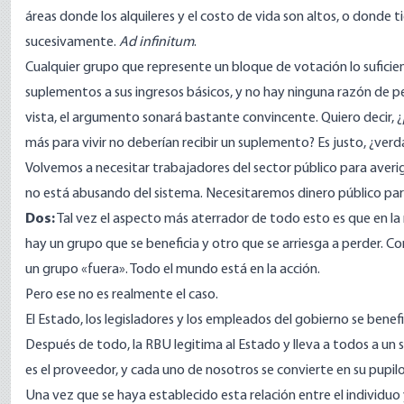
áreas donde los alquileres y el costo de vida son altos, o donde tie
sucesivamente.
Ad infinitum
.
Cualquier grupo que represente un bloque de votación lo sufici
suplementos a sus ingresos básicos, y no hay ninguna razón de p
vista, el argumento sonará bastante convincente. Quiero decir, ¿
más para vivir no deberían recibir un suplemento? Es justo, ¿ver
Volvemos a necesitar trabajadores del sector público para averi
no está abusando del sistema. Necesitaremos dinero público par
Dos:
Tal vez el aspecto más aterrador de todo esto es que en la 
hay un grupo que se beneficia y otro que se arriesga a perder. Co
un grupo «fuera». Todo el mundo está en la acción.
Pero ese no es realmente el caso.
El Estado, los legisladores y los empleados del gobierno se benef
Después de todo, la RBU legitima al Estado y lleva a todos a un
es el proveedor, y cada uno de nosotros se convierte en su pupilo
Una vez que se haya establecido esta relación entre el individuo y