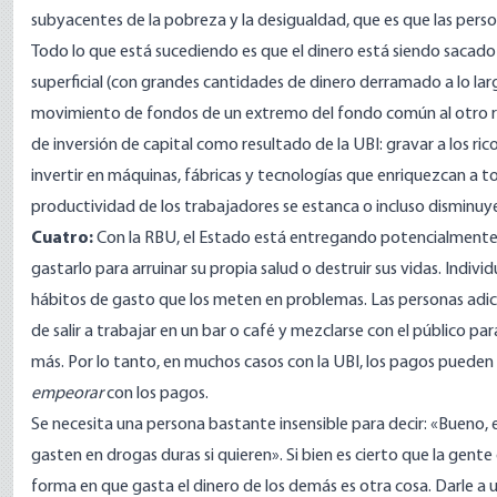
subyacentes de la pobreza y la desigualdad, que es que las person
Todo lo que está sucediendo es que el dinero está siendo sacado
superficial (con grandes cantidades de dinero derramado a lo la
movimiento de fondos de un extremo del fondo común al otro re
de inversión de capital como resultado de la UBI: gravar a los ri
invertir en máquinas, fábricas y tecnologías que enriquezcan a tod
productividad de los trabajadores se estanca o incluso disminuye.
Cuatro:
Con la RBU, el Estado está entregando potencialmente
gastarlo para arruinar su propia salud o destruir sus vidas. Indiv
hábitos de gasto que los meten en problemas. Las personas adic
de salir a trabajar en un bar o café y mezclarse con el público para
más. Por lo tanto, en muchos casos con la UBI, los pagos pueden 
empeorar
con los pagos.
Se necesita una persona bastante insensible para decir: «Bueno, e
gasten en drogas duras si quieren». Si bien es cierto que la gent
forma en que gasta el dinero de los demás es otra cosa. Darle a 