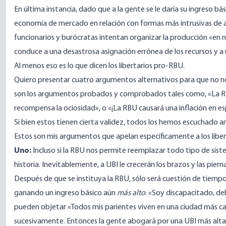
En última instancia, dado que a la gente se le daría su ingreso bá
economía de mercado en relación con formas más intrusivas de as
funcionarios y burócratas intentan organizar la producción «en n
conduce a una desastrosa asignación errónea de los recursos y a 
Al menos eso es lo que dicen los libertarios pro-RBU.
Quiero presentar cuatro argumentos alternativos para que no n
son los argumentos probados y comprobados tales como, «La RB
recompensa la ociosidad», o «¡La RBU causará una inflación en esp
Si bien estos tienen cierta validez, todos los hemos escuchado a
Estos son mis argumentos que apelan específicamente a los liber
Uno:
Incluso si la RBU nos permite reemplazar todo tipo de sistem
historia. Inevitablemente, a UBI le crecerán los brazos y las pierna
Después de que se instituya la RBU, sólo será cuestión de tiem
ganando un ingreso básico aún
más alto
. «Soy discapacitado, de
pueden objetar «Todos mis parientes viven en una ciudad más cara
sucesivamente. Entonces la gente abogará por una UBI más alta p