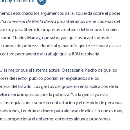
ntony Sammeroff
Print this page
hemos escuchado los argumentos de la izquierda sobre el poder
tía Universal de Renta Básica
para liberarnos de las cadenas del
obreza, y para liberar los impulsos creativos del hombre. También
como Charles Murray, que subrayan que los acantilados del
a trampa de pobreza, donde al ganar más gente se llevará a casa
centivo permanente al trabajo que la RBU resolvería
 es mejor que el sistema actual. Destacan el hecho de que los
res del sector público podrían ser expulsados de los
eral del Estado. Los gastos del gobierno en la aplicación de la
elincuencia impulsada por la pobreza. Y, si la gente ya está
r las regulaciones sobre la contratación y el despido de personas
condiciones, tendrán el dinero para alejarse de ellos. Lo que es más,
mente proporciona el gobierno, entonces algunos programas