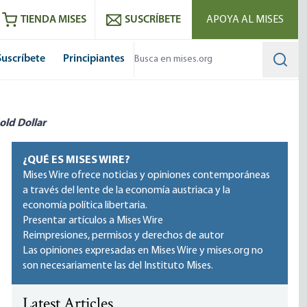
utube
RSS feed
TIENDA MISES
SUSCRÍBETE
APOYA AL MISES
Suscríbete
Principiantes
Searc
old Dollar
¿QUÉ ES MISES WIRE?
Mises Wire ofrece noticias y opiniones contemporáneas
a través del lente de la economía austriaca y la
economía política libertaria.
Presentar artículos a Mises Wire
Reimpresiones, permisos y derechos de autor
Las opiniones expresadas en Mises Wire y mises.org no
son necesariamente las del Instituto Mises.
Latest Articles