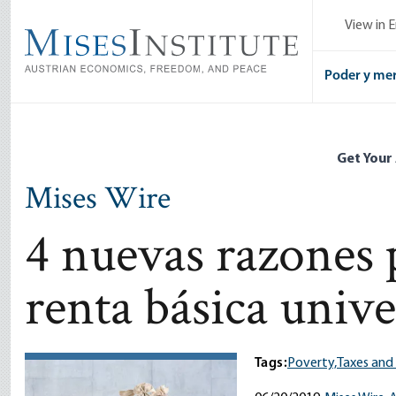
Skip
View in E
to
main
content
Poder y me
Get Your
Mises Wire
4 nuevas razones 
renta básica unive
Tags:
Poverty,
Taxes and