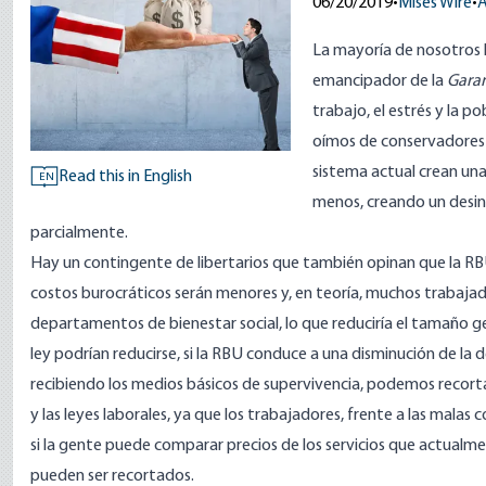
06/20/2019
•
Mises Wire
•
A
La mayoría de nosotros 
emancipador de la
Garan
trabajo, el estrés y la p
oímos de conservadores 
sistema actual crean un
Read this in English
EN
menos, creando un desin
parcialmente.
Hay un contingente de libertarios que también opinan que la RBU
costos burocráticos serán menores y, en teoría, muchos trabajado
departamentos de bienestar social, lo que reduciría el tamaño gen
ley podrían reducirse, si la RBU conduce a una disminución de la d
recibiendo los medios básicos de supervivencia, podemos recorta
y las leyes laborales, ya que los trabajadores, frente a las malas 
si la gente puede comparar precios de los servicios que actual
pueden ser recortados.