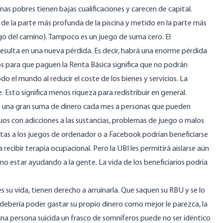
as pobres tienen bajas cualificaciones y carecen de capital.
 de la parte más profunda de la piscina y metido en la parte más
rgo del camino). Tampoco es un juego de suma cero. El
sulta en una nueva pérdida. Es decir, habrá una enorme pérdida
cos para que paguen la Renta Básica significa que no podrán
o el mundo al reducir el coste de los bienes y servicios. La
 Esto significa menos riqueza para redistribuir en general.
 una gran suma de dinero cada mes a personas que pueden
iduos con adicciones a las sustancias, problemas de juego o malos
tas a los juegos de ordenador o a Facebook podrían beneficiarse
 recibir terapia ocupacional. Pero la UBI les permitirá aislarse aún
no estar ayudando a la gente. La vida de los beneficiarios podría
s su vida, tienen derecho a arruinarla. Que saquen su RBU y se lo
e debería poder gastar su propio dinero como mejor le parezca, la
una persona suicida un frasco de somníferos puede no ser idéntico