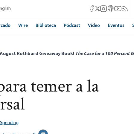
Mises Facebook
Mises Instagram
Mises itunes
Mises Yo
Mises 
nglish
Mises X
rcado
Wire
Biblioteca
Pódcast
Vídeo
Eventos
 August Rothbard Giveaway Book!
The Case for a 100 Percent G
para temer a la
rsal
 Spending