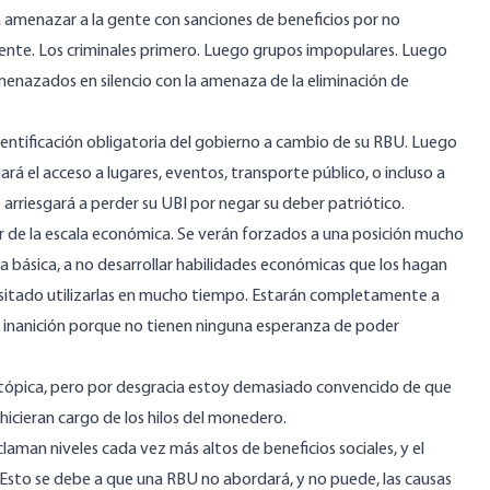
 amenazar a la gente con sanciones de beneficios por no
nte. Los criminales primero. Luego grupos impopulares. Luego
menazados en silencio con la amenaza de la eliminación de
entificación obligatoria del gobierno a cambio de su RBU. Luego
ará el acceso a lugares, eventos, transporte público, o incluso a
se arriesgará a perder su UBI por negar su deber patriótico.
or de la escala económica. Se verán forzados a una posición mucho
ta básica, a no desarrollar habilidades económicas que los hagan
cesitado utilizarlas en mucho tiempo. Estarán completamente a
a inanición porque no tienen ninguna esperanza de poder
distópica, pero por desgracia estoy demasiado convencido de que
 hicieran cargo de los hilos del monedero.
man niveles cada vez más altos de beneficios sociales, y el
Esto se debe a que una RBU no abordará, y no puede, las causas