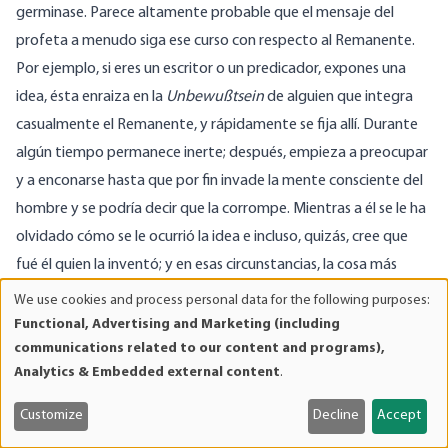
germinase. Parece altamente probable que el mensaje del
profeta a menudo siga ese curso con respecto al Remanente.
Por ejemplo, si eres un escritor o un predicador, expones una
idea, ésta enraiza en la
Unbewußtsein
de alguien que integra
casualmente el Remanente, y rápidamente se fija allí. Durante
algún tiempo permanece inerte; después, empieza a preocupar
y a enconarse hasta que por fin invade la mente consciente del
hombre y se podría decir que la corrompe. Mientras a él se le ha
olvidado cómo se le ocurrió la idea e incluso, quizás, cree que
fué él quien la inventó; y en esas circunstancias, la cosa más
interesante de todas es que nunca se sabe qué efecto causará
We use cookies and process personal data for the following purposes:
Use
la presión que sobre él ejerce esa idea.
Functional, Advertising and Marketing (including
of
communications related to our content and programs),
Por esas razones, me parece que la tarea de Isaías no es solo
personal
Analytics & Embedded external content
.
buena sino también extremadamente interesante; y lo es en
data
especial en el momento presente, cuando nadie la está
and
Customize
Decline
Accept
cookies
realizando. Si yo fuera joven y llevara idea de dedicarme a la