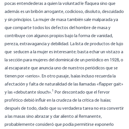
pocas entendederas a quien la voluntad le flaquea sino que
además es un bribón arrogante, codicioso, disoluto, descuidado
y sin principios. La mujer de masa también sale malparada ya
que comparte todos los defectos del hombre de masa y
contribuye con algunos propios bajo la forma de vanidad,
pereza, extravagancia y debilidad. La lista de productos de lujo
que seducen a la mujer es interesante; basta echar un vistazo a
la sección para mujeres del dominical de un periódico en 1928, o
al escaparate que anuncia uno de nuestros periódicos que se
tienen por «serios». En otro pasaje, Isaías incluso recuerda la
afectación y falta de naturalidad de las llamadas «flapper gait»
1
y las «debutante slouch».
Por descontado que el fervor
profético debió influir en la crudeza de la crítica de Isaías;
después de todo, dado que su verdadera tarea no era convertir
a las masas sino abrazar y dar aliento al Remanente,
probablemente consideró que podía permitirse exponerlo