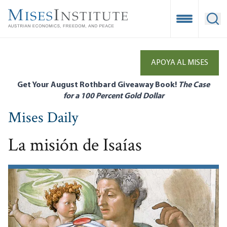
Skip
to
Open Mobile
Ope
main
content
APOYA AL MISES
Get Your August Rothbard Giveaway Book!
The Case
for a 100 Percent Gold Dollar
Mises Daily
La misión de Isaías