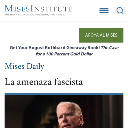
Skip
to
Open Mobile
Ope
main
content
APOYA AL MISES
Get Your August Rothbard Giveaway Book!
The Case
for a 100 Percent Gold Dollar
Mises Daily
La amenaza fascista