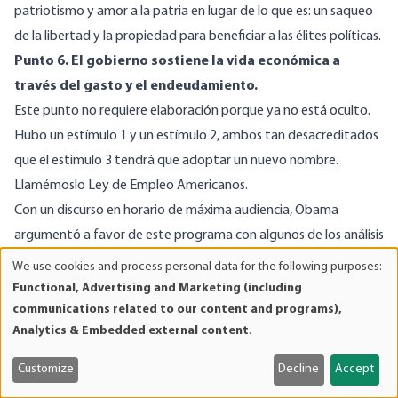
patriotismo y amor a la patria en lugar de lo que es: un saqueo
de la libertad y la propiedad para beneficiar a las élites políticas.
Punto 6. El gobierno sostiene la vida económica a
través del gasto y el endeudamiento.
Este punto no requiere elaboración porque ya no está oculto.
Hubo un estímulo 1 y un estímulo 2, ambos tan desacreditados
que el estímulo 3 tendrá que adoptar un nuevo nombre.
Llamémoslo Ley de Empleo Americanos.
Con un discurso en horario de máxima audiencia, Obama
argumentó a favor de este programa con algunos de los análisis
económicos más asínicos que he oído nunca. Reflexionó sobre
We use cookies and process personal data for the following purposes:
Use
cómo es que la gente está desempleada en un momento en
Functional, Advertising and Marketing (including
of
communications related to our content and programs),
que las escuelas, los puentes y la infraestructura necesitan ser
personal
Analytics & Embedded external content
.
reparados. Ordenó que la oferta y la demanda se unieran para
data
hacer coincidir el trabajo necesario con los puestos de trabajo.
and
Customize
Decline
Accept
cookies
¿Hola? Las escuelas, los puentes y las infraestructuras a las que