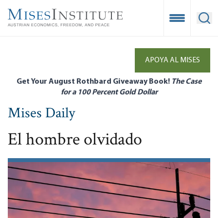
Skip
to
Open Mobile
Ope
main
content
APOYA AL MISES
Get Your August Rothbard Giveaway Book!
The Case
for a 100 Percent Gold Dollar
Mises Daily
El hombre olvidado