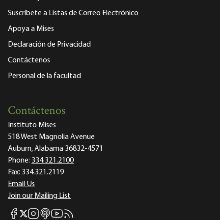
Suscríbete a Listas de Correo Electrónico
Apoya a Mises
Declaración de Privacidad
Contáctenos
Personal de la facultad
Contáctenos
Instituto Mises
518 West Magnolia Avenue
Auburn, Alabama 36832-4571
Phone:
334.321.2100
Fax:
334.321.2119
Email Us
Join our Mailing List
Mises Facebook
Mises Instagram
Mises itunes
Mises Youtube
Mises RSS feed
Mises X