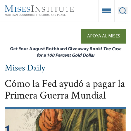
Skip
to
Open Mobile
Ope
main
content
APOYA AL MISES
Get Your August Rothbard Giveaway Book!
The Case
for a 100 Percent Gold Dollar
Mises Daily
Cómo la Fed ayudó a pagar la
Primera Guerra Mundial