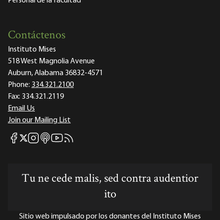
Personal de la facultad
Contáctenos
Instituto Mises
518 West Magnolia Avenue
Auburn, Alabama 36832-4571
Phone:
334.321.2100
Fax:
334.321.2119
Email Us
Join our Mailing List
Mises Facebook
Mises Instagram
Mises itunes
Mises Youtube
Mises RSS feed
Mises X
Tu ne cede malis, sed contra audentior
ito
Sitio web impulsado por los donantes del Instituto Mises