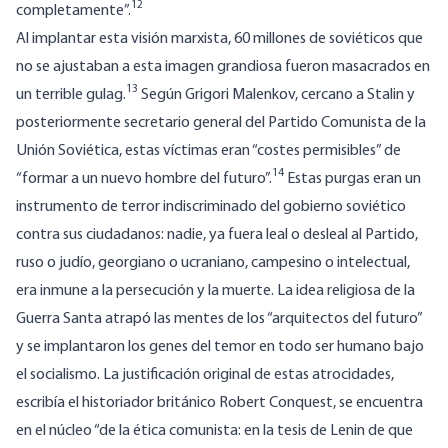
12
completamente”.
Al implantar esta visión marxista, 60 millones de soviéticos que
no se ajustaban a esta imagen grandiosa fueron masacrados en
13
un terrible gulag.
Según Grigori Malenkov, cercano a Stalin y
posteriormente secretario general del Partido Comunista de la
Unión Soviética, estas víctimas eran “costes permisibles” de
14
“formar a un nuevo hombre del futuro”.
Estas purgas eran un
instrumento de terror indiscriminado del gobierno soviético
contra sus ciudadanos: nadie, ya fuera leal o desleal al Partido,
ruso o judío, georgiano o ucraniano, campesino o intelectual,
era inmune a la persecución y la muerte. La idea religiosa de la
Guerra Santa atrapó las mentes de los “arquitectos del futuro”
y se implantaron los genes del temor en todo ser humano bajo
el socialismo. La justificación original de estas atrocidades,
escribía el historiador británico Robert Conquest, se encuentra
en el núcleo “de la ética comunista: en la tesis de Lenin de que