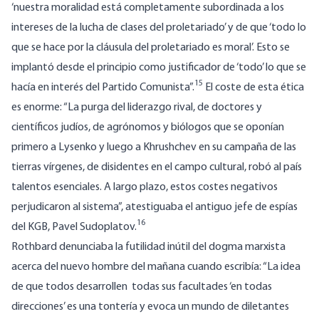
‘nuestra moralidad está completamente subordinada a los
intereses de la lucha de clases del proletariado’ y de que ‘todo lo
que se hace por la cláusula del proletariado es moral’. Esto se
implantó desde el principio como justificador de ‘todo’ lo que se
15
hacía en interés del Partido Comunista”.
El coste de esta ética
es enorme: “La purga del liderazgo rival, de doctores y
científicos judíos, de agrónomos y biólogos que se oponían
primero a Lysenko y luego a Khrushchev en su campaña de las
tierras vírgenes, de disidentes en el campo cultural, robó al país
talentos esenciales. A largo plazo, estos costes negativos
perjudicaron al sistema”, atestiguaba el antiguo jefe de espías
16
del KGB, Pavel Sudoplatov.
Rothbard denunciaba la futilidad inútil del dogma marxista
acerca del nuevo hombre del mañana cuando escribía: “La idea
de que todos desarrollen todas sus facultades ‘en todas
direcciones’ es una tontería y evoca un mundo de diletantes