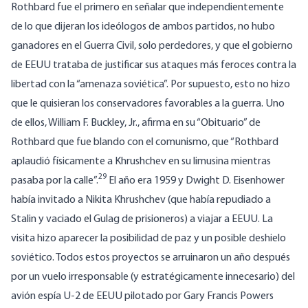
Rothbard fue el primero en señalar que independientemente
de lo que dijeran los ideólogos de ambos partidos, no hubo
ganadores en el Guerra Civil, solo perdedores, y que el gobierno
de EEUU trataba de justificar sus ataques más feroces contra la
libertad con la “amenaza soviética”. Por supuesto, esto no hizo
que le quisieran los conservadores favorables a la guerra. Uno
de ellos, William F. Buckley, Jr., afirma en su “Obituario” de
Rothbard que fue blando con el comunismo, que “Rothbard
aplaudió físicamente a Khrushchev en su limusina mientras
29
pasaba por la calle”.
El año era 1959 y Dwight D. Eisenhower
había invitado a Nikita Khrushchev (que había repudiado a
Stalin y vaciado el Gulag de prisioneros) a viajar a EEUU. La
visita hizo aparecer la posibilidad de paz y un posible deshielo
soviético. Todos estos proyectos se arruinaron un año después
por un vuelo irresponsable (y estratégicamente innecesario) del
avión espía U-2 de EEUU pilotado por Gary Francis Powers