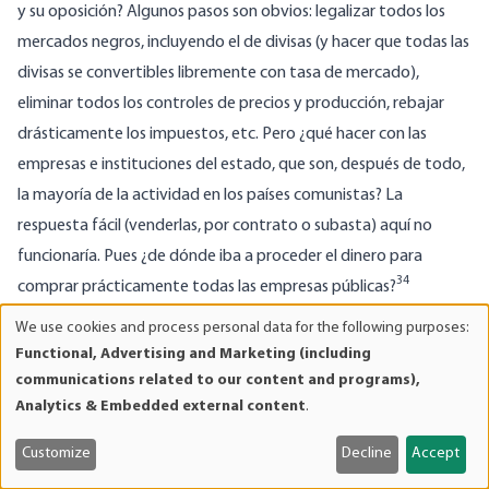
y su oposición? Algunos pasos son obvios: legalizar todos los
mercados negros, incluyendo el de divisas (y hacer que todas las
divisas se convertibles libremente con tasa de mercado),
eliminar todos los controles de precios y producción, rebajar
drásticamente los impuestos, etc. Pero ¿qué hacer con las
empresas e instituciones del estado, que son, después de todo,
la mayoría de la actividad en los países comunistas? La
respuesta fácil (venderlas, por contrato o subasta) aquí no
funcionaría. Pues ¿de dónde iba a proceder el dinero para
34
comprar prácticamente todas las empresas públicas?
Estas cuestiones eran de la máxima importancia para Rusia y
We use cookies and process personal data for the following purposes:
Use
otras antiguas repúblicas soviéticas en transición desde una
Functional, Advertising and Marketing (including
of
economía planificada centralizadamente a otra de mercado. La
communications related to our content and programs),
personal
Analytics & Embedded external content
.
actividad económica en los países socialistas estaba
data
subordinada al cumplimiento de los ideales políticos comunistas
and
Customize
Decline
Accept
cookies
“a cualquier precio”. Las escaseces de bienes de consumo las