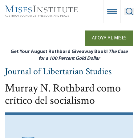
Skip
to
Open Mobile
Ope
main
content
APOYA AL MISES
Get Your August Rothbard Giveaway Book!
The Case
for a 100 Percent Gold Dollar
Journal of Libertarian Studies
Murray N. Rothbard como
crítico del socialismo