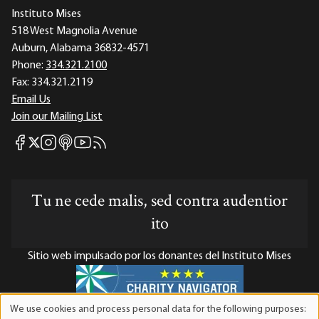
Instituto Mises
518 West Magnolia Avenue
Auburn, Alabama 36832-4571
Phone:
334.321.2100
Fax:
334.321.2119
Email Us
Join our Mailing List
Mises Facebook
Mises Instagram
Mises itunes
Mises Youtube
Mises RSS feed
Mises X
Tu ne cede malis, sed contra audentior
ito
Sitio web impulsado por los donantes del Instituto Mises
We use cookies and process personal data for the following purposes:
Use