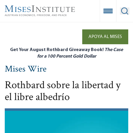
Skip
to
Open Mobile
Ope
main
content
APOYA AL MISES
Get Your August Rothbard Giveaway Book!
The Case
for a 100 Percent Gold Dollar
Mises Wire
Rothbard sobre la libertad y
el libre albedrío