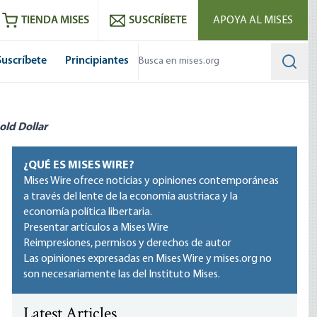
utube
RSS feed
TIENDA MISES
SUSCRÍBETE
APOYA AL MISES
Suscríbete
Principiantes
Searc
old Dollar
¿QUÉ ES MISES WIRE?
Mises Wire ofrece noticias y opiniones contemporáneas
a través del lente de la economía austriaca y la
economía política libertaria.
Presentar artículos a Mises Wire
Reimpresiones, permisos y derechos de autor
Las opiniones expresadas en Mises Wire y mises.org no
son necesariamente las del Instituto Mises.
Latest Articles