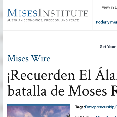
Skip
View in E
to
main
content
Poder y me
Get Your
Mises Wire
¡Recuerden El Ál
batalla de Moses 
Tags:
Entrepreneurship,
B