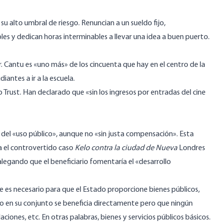
 su
alto umbral de riesgo
. Renuncian a un sueldo fijo,
s y dedican horas interminables a llevar una idea a buen puerto.
 Cantu es «uno más» de los cincuenta que hay en el centro de la
iantes a ir a la escuela.
Trust. Han declarado que «sin los ingresos por entradas del cine
 del «uso público», aunque no «sin justa compensación». Esta
a el controvertido caso
Kelo contra la ciudad de Nueva
Londres
 alegando que el beneficiario fomentaría el «desarrollo
ue es necesario para que el Estado proporcione bienes públicos,
o en su conjunto se beneficia directamente pero que ningún
daciones, etc. En otras palabras, bienes y servicios públicos básicos.