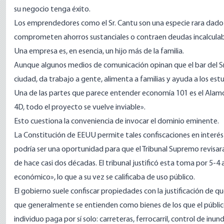
su negocio tenga éxito.
Los emprendedores como el Sr. Cantu son una especie rara dado
comprometen ahorros sustanciales o contraen deudas incalculable
Una empresa es, en esencia, un hijo más de la familia.
Aunque algunos medios de comunicación opinan que el bar del Sr.
ciudad, da trabajo a gente, alimenta a familias y ayuda a los estud
Una de las partes que parece entender economía 101 es el Alamo 
4D, todo el proyecto se vuelve inviable».
Esto cuestiona la conveniencia de invocar el dominio eminente.
La
Constitución de EEUU
permite tales confiscaciones en interés
podría ser una oportunidad para que el Tribunal Supremo revisar
de hace casi dos décadas. El tribunal justificó esta toma por 5-4
económico», lo que a su vez se calificaba de uso público.
El gobierno suele confiscar propiedades con la justificación de q
que generalmente se entienden como bienes de los que el públic
individuo paga por sí solo: carreteras, ferrocarril, control de inun