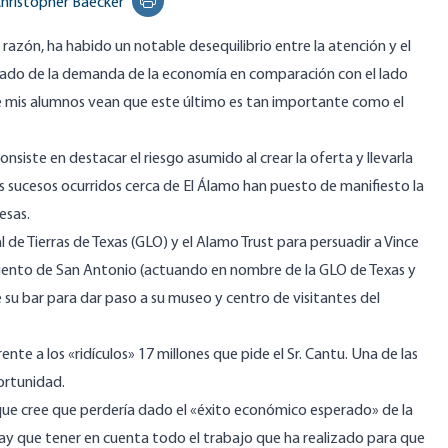
hristopher Baecker
Print this page
azón, ha habido un notable desequilibrio entre la atención y el
l lado de la demanda de la economía en comparación con el lado
ue mis alumnos vean que este último es tan importante como el
nsiste en destacar el riesgo asumido al crear la oferta y llevarla
s sucesos ocurridos cerca de El Álamo han puesto de manifiesto la
esas.
 de Tierras de Texas (GLO) y el Alamo Trust para persuadir a Vince
miento de San Antonio (actuando en nombre de la GLO de Texas y
 su bar para dar paso a su museo y centro de visitantes del
ente a los «ridículos» 17 millones que pide el Sr. Cantu. Una de las
ortunidad.
 que cree que perdería
dado el
«éxito económico esperado» de la
ay que tener en cuenta todo el trabajo que ha realizado para que