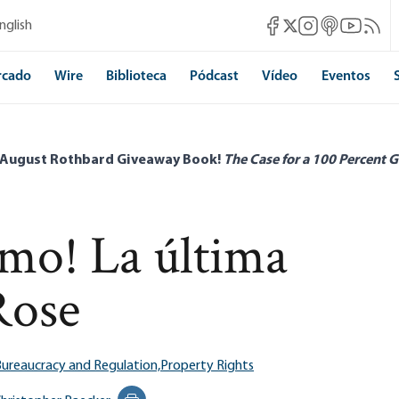
Mises Facebook
Mises Instagram
Mises itunes
Mises Yo
Mises 
nglish
Mises X
rcado
Wire
Biblioteca
Pódcast
Vídeo
Eventos
 August Rothbard Giveaway Book!
The Case for a 100 Percent G
amo! La última
Rose
ureaucracy and Regulation,
Property Rights