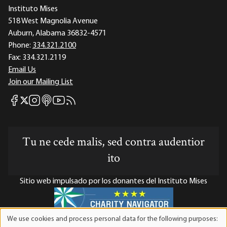
Instituto Mises
518 West Magnolia Avenue
Auburn, Alabama 36832-4571
Phone:
334.321.2100
Fax:
334.321.2119
Email Us
Join our Mailing List
Mises Facebook
Mises Instagram
Mises itunes
Mises Youtube
Mises RSS feed
Mises X
Tu ne cede malis, sed contra audentior
ito
Sitio web impulsado por los donantes del Instituto Mises
We use cookies and process personal data for the following purposes:
Use
El Instituto Mises es una organización sin fines de lucro 501(c)(3)