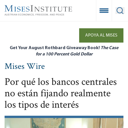
Skip
to
Open Mobile
Ope
main
content
APOYA AL MISES
Get Your August Rothbard Giveaway Book!
The Case
for a 100 Percent Gold Dollar
Mises Wire
Por qué los bancos centrales
no están fijando realmente
los tipos de interés