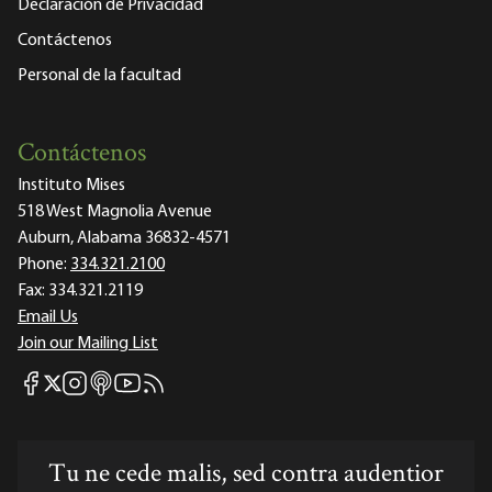
Declaración de Privacidad
Contáctenos
Personal de la facultad
Contáctenos
Instituto Mises
518 West Magnolia Avenue
Auburn, Alabama 36832-4571
Phone:
334.321.2100
Fax:
334.321.2119
Email Us
Join our Mailing List
Mises Facebook
Mises Instagram
Mises itunes
Mises Youtube
Mises RSS feed
Mises X
Tu ne cede malis, sed contra audentior