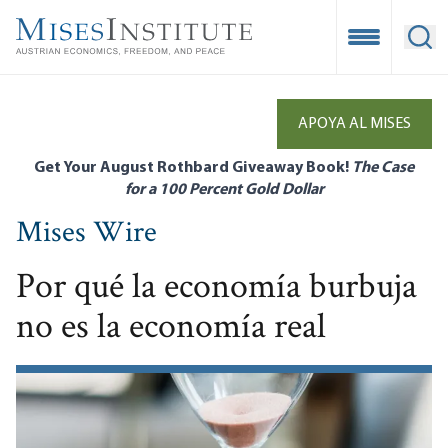
Skip
to
Open Mobile
Ope
main
content
APOYA AL MISES
Get Your August Rothbard Giveaway Book!
The Case
for a 100 Percent Gold Dollar
Mises Wire
Por qué la economía burbuja
no es la economía real