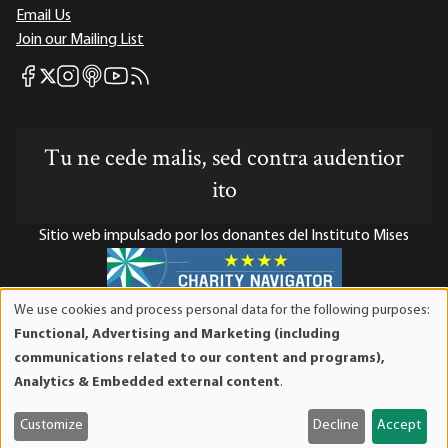
Email Us
Join our Mailing List
Mises Facebook
Mises Instagram
Mises itunes
Mises Youtube
Mises RSS feed
Mises X
Tu ne cede malis, sed contra audentior
ito
Sitio web impulsado por los donantes del Instituto Mises
We use cookies and process personal data for the following purposes:
Use
El Instituto Mises es una organización sin fines de lucro 501(c)(3)
Functional, Advertising and Marketing (including
of
exenta de impuestos. Las contribuciones son deducibles de
communications related to our content and programs),
personal
impuestos en la máxima medida que lo permita la ley. ID Fiscal:
Analytics & Embedded external content
.
data
52-1263436.
and
Customize
Decline
Accept
cookies