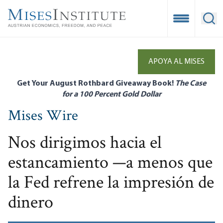
Skip
to
Open Mobile
Ope
main
content
APOYA AL MISES
Get Your August Rothbard Giveaway Book!
The Case
for a 100 Percent Gold Dollar
Mises Wire
Nos dirigimos hacia el
estancamiento —a menos que
la Fed refrene la impresión de
dinero