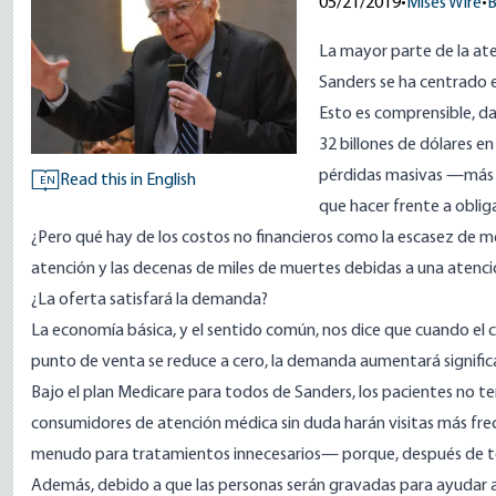
05/21/2019
•
Mises Wire
•
B
La mayor parte de la at
Sanders se ha centrado e
Esto es comprensible, d
32 billones de dólares
en 
pérdidas masivas —más
Read this in English
EN
que hacer frente a oblig
¿Pero qué hay de los costos no financieros como la escasez de mé
atención y las decenas de miles de muertes debidas a una atenc
¿La oferta satisfará la demanda?
La economía básica, y el sentido común, nos dice que cuando el c
punto de venta se reduce a cero, la demanda aumentará signifi
Bajo el plan Medicare para todos de Sanders, los pacientes no 
consumidores de atención médica sin duda harán visitas más fre
menudo para tratamientos innecesarios— porque, después de to
Además, debido a que las personas serán gravadas para ayudar a 