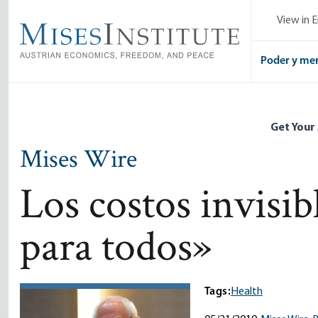
Skip
View in E
to
main
content
Poder y me
Get Your
Mises Wire
Los costos invisi
para todos»
Tags:
Health