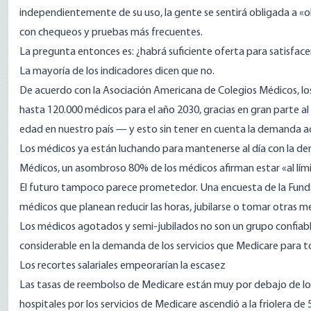
independientemente de su uso, la gente se sentirá obligada a «ob
con chequeos y pruebas más frecuentes.
La pregunta entonces es: ¿habrá suficiente oferta para satisfa
La mayoría de los indicadores dicen que no.
De acuerdo con la
Asociación Americana de Colegios Médicos
, 
hasta 120.000 médicos para el año 2030, gracias en gran parte al
edad en nuestro país — y esto sin tener en cuenta la demanda a
Los médicos ya están luchando para mantenerse al día con la d
Médicos
, un asombroso 80% de los médicos afirman estar «al lí
El futuro tampoco parece prometedor.
Una encuesta de la Fun
médicos que planean reducir las horas, jubilarse o tomar otras med
Los médicos agotados y semi-jubilados no son un grupo confiabl
considerable en la demanda de los servicios que Medicare para t
Los recortes salariales empeorarían la escasez
Las tasas de reembolso de Medicare están muy por debajo de los 
hospitales por los servicios de Medicare ascendió a la friolera de