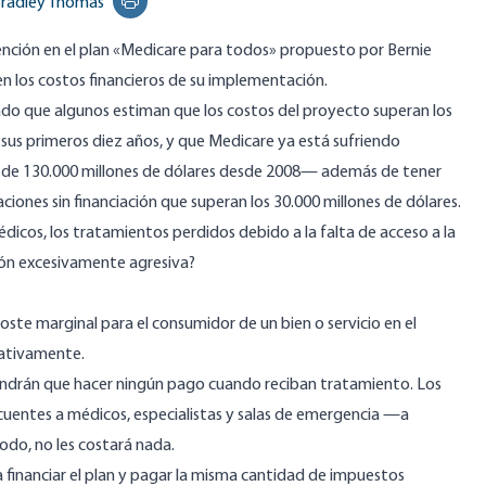
radley Thomas
Print this page
ención en el plan «Medicare para todos» propuesto por Bernie
n los costos financieros de su implementación.
ado que algunos estiman que los costos del proyecto superan los
sus primeros diez años, y que Medicare ya está sufriendo
 de
130.000 millones de dólares
desde 2008— además de tener
aciones sin financiación que
superan los 30.000 millones de dólares
.
dicos, los tratamientos perdidos debido a la falta de acceso a la
ión excesivamente agresiva?
oste marginal para el consumidor de un bien o servicio en el
cativamente.
tendrán que hacer ningún pago cuando reciban tratamiento. Los
cuentes a médicos, especialistas y salas de emergencia —a
do, no les costará nada.
financiar el plan y pagar la misma cantidad de impuestos