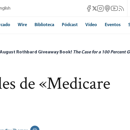
Mises Facebook
Mises Instagram
Mises itunes
Mises Yo
Mises 
nglish
Mises X
rcado
Wire
Biblioteca
Pódcast
Vídeo
Eventos
 August Rothbard Giveaway Book!
The Case for a 100 Percent G
bles de «Medicare