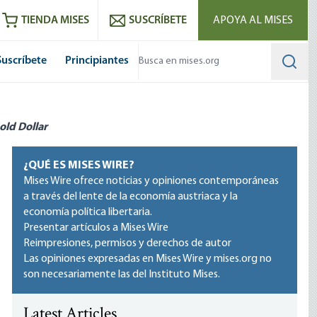
utube
RSS feed
TIENDA MISES
SUSCRÍBETE
APOYA AL MISES
Suscríbete
Principiantes
Searc
old Dollar
¿QUÉ ES MISES WIRE?
Mises Wire ofrece noticias y opiniones contemporáneas
a través del lente de la economía austriaca y la
economía política libertaria.
Presentar artículos a Mises Wire
Reimpresiones, permisos y derechos de autor
Las opiniones expresadas en Mises Wire y mises.org no
son necesariamente las del Instituto Mises.
Latest Articles