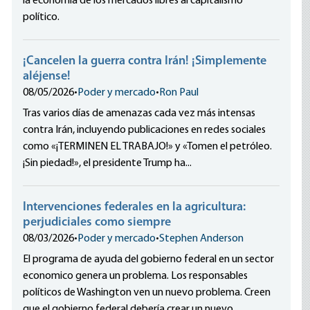
la economía de los mercados libres al capitalismo
político.
¡Cancelen la guerra contra Irán! ¡Simplemente
aléjense!
08/05/2026
•
Poder y mercado
•
Ron Paul
Tras varios días de amenazas cada vez más intensas
contra Irán, incluyendo publicaciones en redes sociales
como «¡TERMINEN EL TRABAJO!» y «Tomen el petróleo.
¡Sin piedad!», el presidente Trump ha...
Intervenciones federales en la agricultura:
perjudiciales como siempre
08/03/2026
•
Poder y mercado
•
Stephen Anderson
El programa de ayuda del gobierno federal en un sector
economico genera un problema. Los responsables
políticos de Washington ven un nuevo problema. Creen
que el gobierno federal debería crear un nuevo