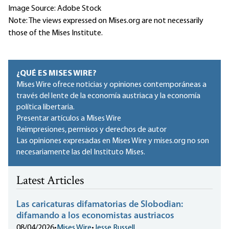
Image Source: Adobe Stock
Note: The views expressed on Mises.org are not necessarily
those of the Mises Institute.
¿QUÉ ES MISES WIRE?
Mises Wire ofrece noticias y opiniones contemporáneas a
través del lente de la economía austriaca y la economía
política libertaria.
Presentar artículos a Mises Wire
Reimpresiones, permisos y derechos de autor
Las opiniones expresadas en Mises Wire y mises.org no son
necesariamente las del Instituto Mises.
Latest Articles
Las caricaturas difamatorias de Slobodian:
difamando a los economistas austriacos
08/04/2026
•
Mises Wire
•
Jesse Russell