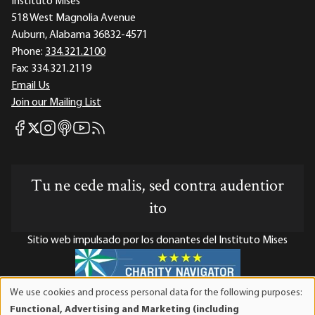
Instituto Mises
518 West Magnolia Avenue
Auburn, Alabama 36832-4571
Phone:
334.321.2100
Fax:
334.321.2119
Email Us
Join our Mailing List
Mises Facebook
Mises Instagram
Mises itunes
Mises Youtube
Mises RSS feed
Mises X
Tu ne cede malis, sed contra audentior
ito
Sitio web impulsado por los donantes del Instituto Mises
We use cookies and process personal data for the following purposes:
Use
El Instituto Mises es una organización sin fines de lucro 501(c)(3)
Functional, Advertising and Marketing (including