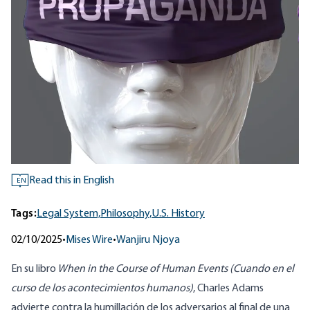
Read this in English
EN
Tags:
Legal System,
Philosophy,
U.S. History
02/10/2025
•
Mises Wire
•
Wanjiru Njoya
En su libro
When in the Course of Human Events
(Cuando en el
curso de los acontecimientos humanos)
, Charles Adams
advierte contra la humillación de los adversarios al final de una