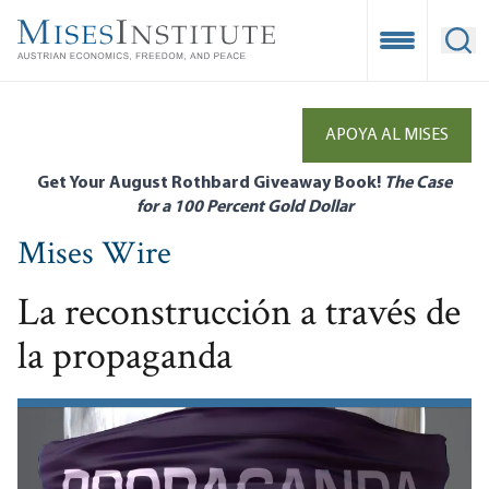
Skip
to
Open Mobile
Ope
main
content
APOYA AL MISES
Get Your August Rothbard Giveaway Book!
The Case
for a 100 Percent Gold Dollar
Mises Wire
La reconstrucción a través de
la propaganda