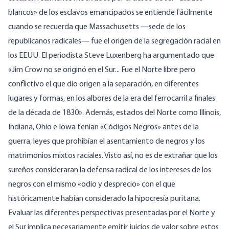
blancos» de los esclavos emancipados se entiende fácilmente
cuando se recuerda que Massachusetts —sede de los
republicanos radicales— fue el origen de la segregación racial en
los EEUU. El periodista Steve Luxenberg ha
argumentado
que
«Jim Crow no se originó en el Sur... Fue el Norte libre pero
conflictivo el que dio origen a la separación, en diferentes
lugares y formas, en los albores de la era del ferrocarril a finales
de la década de 1830». Además,
estados del Norte
como Illinois,
Indiana, Ohio e Iowa tenían «Códigos Negros» antes de la
guerra, leyes que prohibían el asentamiento de negros y los
matrimonios mixtos raciales. Visto así, no es de extrañar que los
sureños consideraran la defensa radical de los intereses de los
negros con el mismo «odio y desprecio» con el que
históricamente habían considerado la hipocresía
puritana.
Evaluar las diferentes perspectivas presentadas por el Norte y
el Sur implica necesariamente emitir juicios de valor sobre estos