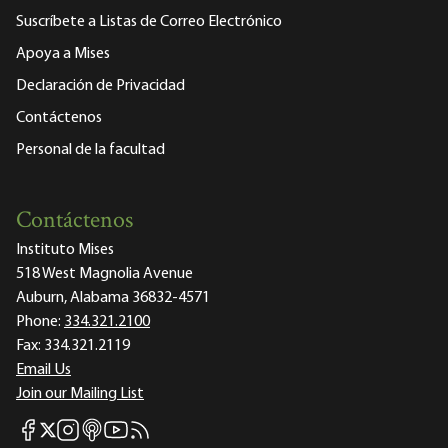
Suscríbete a Listas de Correo Electrónico
Apoya a Mises
Declaración de Privacidad
Contáctenos
Personal de la facultad
Contáctenos
Instituto Mises
518 West Magnolia Avenue
Auburn, Alabama 36832-4571
Phone:
334.321.2100
Fax:
334.321.2119
Email Us
Join our Mailing List
Mises Facebook
Mises Instagram
Mises itunes
Mises Youtube
Mises RSS feed
Mises X