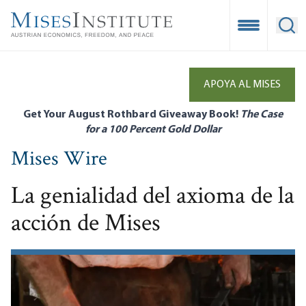
Skip
to
Open Mobile
Ope
main
content
APOYA AL MISES
Get Your August Rothbard Giveaway Book!
The Case
for a 100 Percent Gold Dollar
Mises Wire
La genialidad del axioma de la
acción de Mises