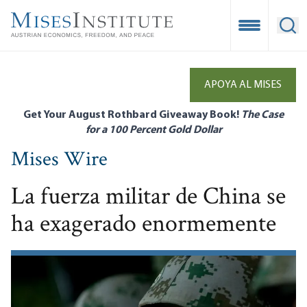
Skip
to
Open Mobile
Ope
main
content
APOYA AL MISES
Get Your August Rothbard Giveaway Book!
The Case
for a 100 Percent Gold Dollar
Mises Wire
La fuerza militar de China se
ha exagerado enormemente