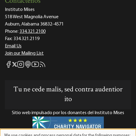
Contáctenos
Instituto Mises
518 West Magnolia Avenue
Auburn, Alabama 36832-4571
Phone:
334.321.2100
Fax:
334.321.2119
Email Us
Join our Mailing List
Mises Facebook
Mises Instagram
Mises itunes
Mises Youtube
Mises RSS feed
Mises X
Tu ne cede malis, sed contra audentior
ito
Sitio web impulsado por los donantes del Instituto Mises
We use cookies and process personal data for the following purposes: