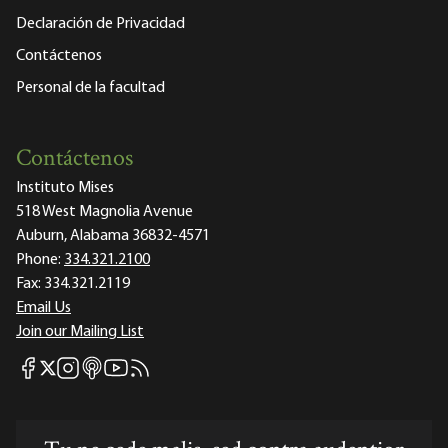
Declaración de Privacidad
Contáctenos
Personal de la facultad
Contáctenos
Instituto Mises
518 West Magnolia Avenue
Auburn, Alabama 36832-4571
Phone:
334.321.2100
Fax:
334.321.2119
Email Us
Join our Mailing List
Mises Facebook
Mises Instagram
Mises itunes
Mises Youtube
Mises RSS feed
Mises X