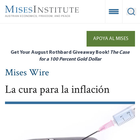
Skip
to
Open Mobile
Ope
main
content
APOYA AL MISES
Get Your August Rothbard Giveaway Book!
The Case
for a 100 Percent Gold Dollar
Mises Wire
La cura para la inflación