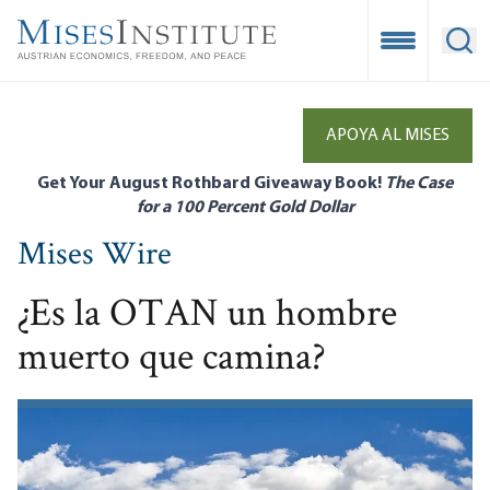
Skip
to
Open Mobile
Ope
main
content
APOYA AL MISES
Get Your August Rothbard Giveaway Book!
The Case
for a 100 Percent Gold Dollar
Mises Wire
¿Es la OTAN un hombre
muerto que camina?