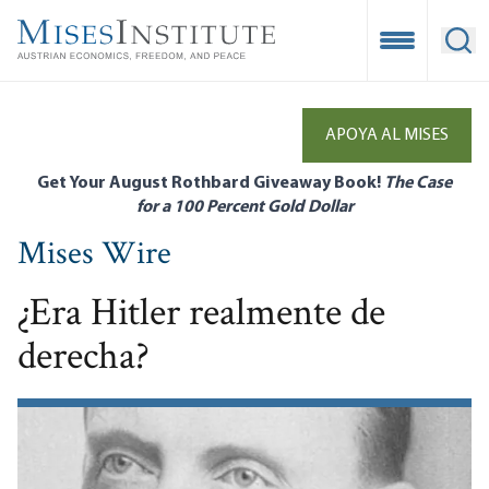
Skip
to
Open Mobile
Ope
main
content
APOYA AL MISES
Get Your August Rothbard Giveaway Book!
The Case
for a 100 Percent Gold Dollar
Mises Wire
¿Era Hitler realmente de
derecha?