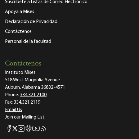
Suscríbete a Listas de Correo Electrónico
Apoya a Mises
Declaración de Privacidad
Contáctenos
Personal de la facultad
Contáctenos
Instituto Mises
518 West Magnolia Avenue
Auburn, Alabama 36832-4571
Phone:
334.321.2100
Fax:
334.321.2119
Email Us
Join our Mailing List
Mises Facebook
Mises Instagram
Mises itunes
Mises Youtube
Mises RSS feed
Mises X