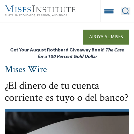
Skip
to
Open Mobile
Ope
main
content
APOYA AL MISES
Get Your August Rothbard Giveaway Book!
The Case
for a 100 Percent Gold Dollar
Mises Wire
¿El dinero de tu cuenta
corriente es tuyo o del banco?