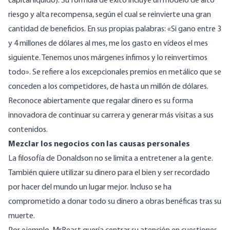
capital líquido). Su fórmula de éxito incluye un modelo de alto
riesgo y alta recompensa, según el cual se reinvierte una gran
cantidad de beneficios. En sus propias
palabras
: «Si gano entre 3
y 4 millones de dólares al mes, me los gasto en vídeos el mes
siguiente. Tenemos unos márgenes ínfimos y lo reinvertimos
todo». Se refiere a los excepcionales premios en metálico que se
conceden a los competidores, de
hasta un millón de dólares
.
Reconoce
abiertamente que regalar dinero es su forma
innovadora de continuar su carrera y generar más visitas a sus
contenidos.
Mezclar los negocios con las causas personales
La filosofía de Donaldson no se limita a entretener a la gente.
También quiere utilizar su dinero para el bien y ser recordado
por hacer del mundo un lugar mejor. Incluso se ha
comprometido a donar
todo su dinero
a obras benéficas tras su
muerte.