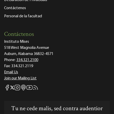
Declaración de Privacidad
Contáctenos
Personal de la facultad
Contáctenos
Instituto Mises
518 West Magnolia Avenue
Auburn, Alabama 36832-4571
Phone:
334.321.2100
Fax:
334.321.2119
Email Us
Join our Mailing List
Mises Facebook
Mises Instagram
Mises itunes
Mises Youtube
Mises RSS feed
Mises X
Tu ne cede malis, sed contra audentior