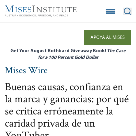
Skip
to
Open Mobile
Ope
main
content
APOYA AL MISES
Get Your August Rothbard Giveaway Book!
The Case
for a 100 Percent Gold Dollar
Mises Wire
Buenas causas, confianza en
la marca y ganancias: por qué
se critica erróneamente la
caridad privada de un