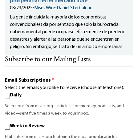
prosperarían en el mercado libre
08/23/2025
•
Mises Wire
•
Daniel Sterbuleac
La gente (incluida la mayoría de los economistas
convencionales) da por sentado que solo la burocracia
gubernamental puede ocuparse eficazmente de predecir
desastres y alertar a las personas que se encuentran en
peligro. Sin embargo, se trata de un ámbito empresarial.
Subscribe to our Mailing Lists
Email Subscriptions
*
Select the emails you'd like to receive (choose at least one):
Daily
Selections from mises.org—articles, commentary, podcasts, and
video—sent five times a week to your inbox.
Week in Review
Highlights from mises.org featuring the most popular articles,