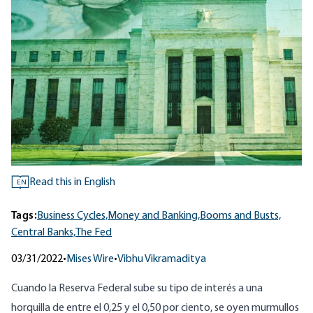
Read this in English
EN
Tags:
Business Cycles,
Money and Banking,
Booms and Busts,
Central Banks,
The Fed
03/31/2022
•
Mises Wire
•
Vibhu Vikramaditya
Cuando la Reserva Federal
sube
su tipo de interés a una
horquilla de entre el 0,25 y el 0,50 por ciento, se oyen murmullos