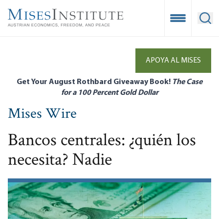
Skip
to
Open Mobile
Ope
main
content
APOYA AL MISES
Get Your August Rothbard Giveaway Book!
The Case
for a 100 Percent Gold Dollar
Mises Wire
Bancos centrales: ¿quién los
necesita? Nadie