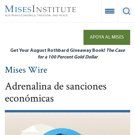
Skip
to
Open Mobile
Ope
main
content
APOYA AL MISES
Get Your August Rothbard Giveaway Book!
The Case
for a 100 Percent Gold Dollar
Mises Wire
Adrenalina de sanciones
económicas