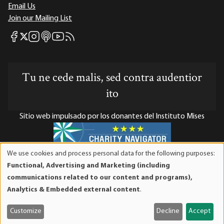
Email Us
Join our Mailing List
Mises Facebook
Mises Instagram
Mises itunes
Mises Youtube
Mises RSS feed
Mises X
Tu ne cede malis, sed contra audentior
ito
Sitio web impulsado por los donantes del Instituto Mises
We use cookies and process personal data for the following purposes:
Use
El Instituto Mises es una organización sin fines de lucro 501(c)(3)
Functional, Advertising and Marketing (including
of
exenta de impuestos. Las contribuciones son deducibles de
communications related to our content and programs),
personal
impuestos en la máxima medida que lo permita la ley. ID Fiscal:
Analytics & Embedded external content
.
data
52-1263436.
and
Customize
Decline
Accept
cookies