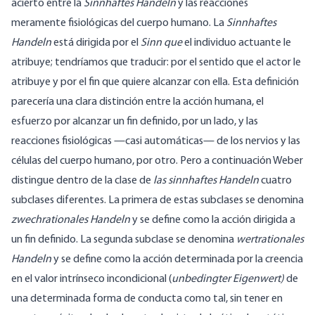
acierto entre la
Sinnhaftes Handeln
y las reacciones
meramente fisiológicas del cuerpo humano. La
Sinnhaftes
Handeln
está dirigida por el
Sinn que
el individuo actuante le
atribuye; tendríamos que traducir: por el sentido que el actor le
atribuye y por el fin que quiere alcanzar con ella. Esta definición
parecería una clara distinción entre la acción humana, el
esfuerzo por alcanzar un fin definido, por un lado, y las
reacciones fisiológicas —casi automáticas— de los nervios y las
células del cuerpo humano, por otro. Pero a continuación Weber
distingue dentro de la clase de
las sinnhaftes Handeln
cuatro
subclases diferentes. La primera de estas subclases se denomina
zwechrationales Handeln
y se define como la acción dirigida a
un fin definido. La segunda subclase se denomina
wertrationales
Handeln
y se define como la acción determinada por la creencia
en el valor intrínseco incondicional (
unbedingter Eigenwert)
de
una determinada forma de conducta como tal, sin tener en