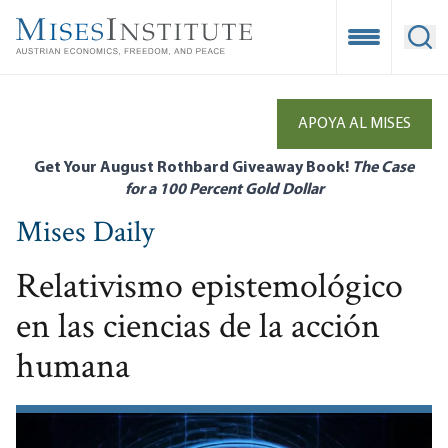
Skip
to
Open Mobile
Ope
main
content
APOYA AL MISES
Get Your August Rothbard Giveaway Book!
The Case
for a 100 Percent Gold Dollar
Mises Daily
Relativismo epistemológico
en las ciencias de la acción
humana