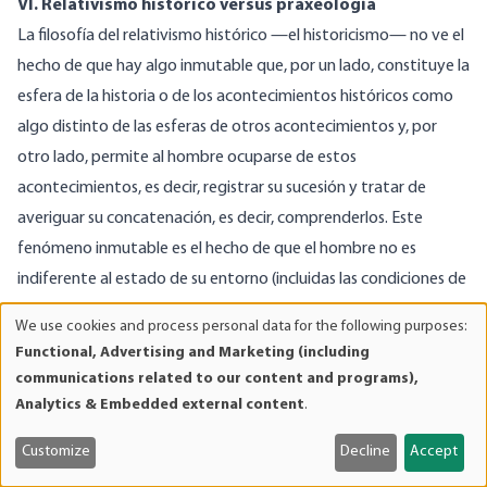
VI. Relativismo histórico versus praxeología
La filosofía del relativismo histórico —el historicismo— no ve el
hecho de que hay algo inmutable que, por un lado, constituye la
esfera de la historia o de los acontecimientos históricos como
algo distinto de las esferas de otros acontecimientos y, por
otro lado, permite al hombre ocuparse de estos
acontecimientos, es decir, registrar su sucesión y tratar de
averiguar su concatenación, es decir, comprenderlos. Este
fenómeno inmutable es el hecho de que el hombre no es
indiferente al estado de su entorno (incluidas las condiciones de
su propio cuerpo) y que intenta, en la medida en que le es
We use cookies and process personal data for the following purposes:
Use
posible, sustituir mediante la acción intencionada un estado
Functional, Advertising and Marketing (including
of
que le gusta más por otro que le gusta menos. En una palabra:
communications related to our content and programs),
personal
el hombre actúa. Sólo esto distingue la historia humana de la
Analytics & Embedded external content
.
data
historia de los cambios que se producen fuera del campo de la
and
Customize
Decline
Accept
acción humana, del estudio de la «historia natural» y sus
cookies