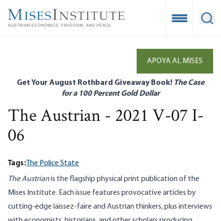
Skip
to
Open Mobile
Ope
main
content
APOYA AL MISES
Get Your August Rothbard Giveaway Book!
The Case
for a 100 Percent Gold Dollar
The Austrian - 2021 V-07 I-
06
Tags:
The Police State
The Austrian
is the flagship physical print publication of the
Mises Institute. Each issue features provocative articles by
cutting-edge laissez-faire and Austrian thinkers, plus interviews
with economists, historians, and other scholars producing