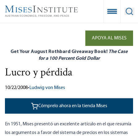
Skip
to
Open Mobile
Ope
main
content
APOYA AL MISES
Get Your August Rothbard Giveaway Book!
The Case
for a 100 Percent Gold Dollar
Lucro y pérdida
10/22/2008
•
Ludwig von Mises
Cómprelo ahora en la tienda Mises
En 1951, Mises presentó un excelente artículo en el que resumía
los argumentos a favor del sistema de precios en los sistemas