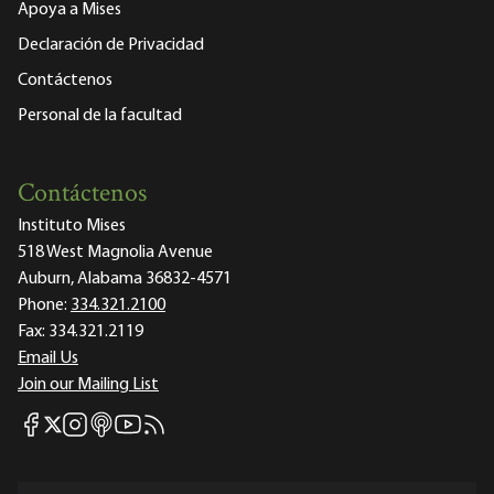
Apoya a Mises
Declaración de Privacidad
Contáctenos
Personal de la facultad
Contáctenos
Instituto Mises
518 West Magnolia Avenue
Auburn, Alabama 36832-4571
Phone:
334.321.2100
Fax:
334.321.2119
Email Us
Join our Mailing List
Mises Facebook
Mises Instagram
Mises itunes
Mises Youtube
Mises RSS feed
Mises X