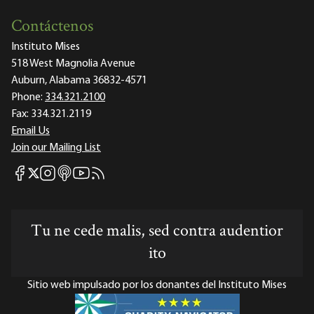
Contáctenos
Instituto Mises
518 West Magnolia Avenue
Auburn, Alabama 36832-4571
Phone:
334.321.2100
Fax:
334.321.2119
Email Us
Join our Mailing List
Mises Facebook
Mises Instagram
Mises itunes
Mises Youtube
Mises RSS feed
Mises X
Tu ne cede malis, sed contra audentior
ito
Sitio web impulsado por los donantes del Instituto Mises