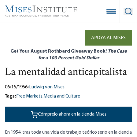
Skip
to
Open Mobile
Ope
main
content
APOYA AL MISES
Get Your August Rothbard Giveaway Book!
The Case
for a 100 Percent Gold Dollar
La mentalidad anticapitalista
06/15/1956
•
Ludwig von Mises
Tags:
Free Markets,
Media and Culture
Cómprelo ahora en la tienda Mises
En 1954, tras toda una vida de trabajo teórico serio en la ciencia