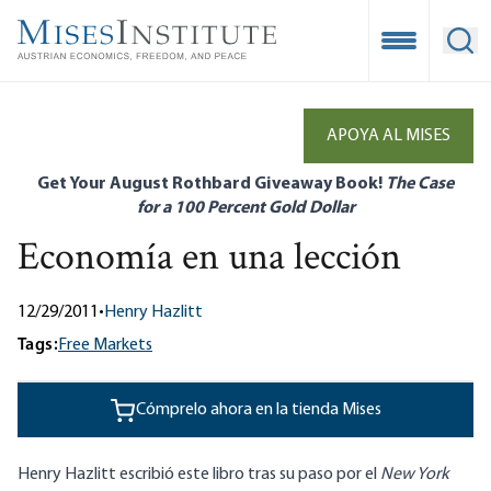
Skip
to
Open Mobile
Ope
main
content
APOYA AL MISES
Get Your August Rothbard Giveaway Book!
The Case
for a 100 Percent Gold Dollar
Economía en una lección
12/29/2011
•
Henry Hazlitt
Tags:
Free Markets
Cómprelo ahora en la tienda Mises
Henry Hazlitt escribió este libro tras su paso por el
New York