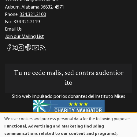
Auburn, Alabama 36832-4571
Phone:
334.321.2100
Fax:
334.321.2119
Email Us
Join our Mailing List
Mises Facebook
Mises Instagram
Mises itunes
Mises Youtube
Mises RSS feed
Mises X
Tu ne cede malis, sed contra audentior
ito
Sitio web impulsado por los donantes del Instituto Mises
We use cookies and process personal data for the following purposes:
Use
El Instituto Mises es una organización sin fines de lucro 501(c)(3)
Functional, Advertising and Marketing (including
of
exenta de impuestos. Las contribuciones son deducibles de
communications related to our content and programs),
personal