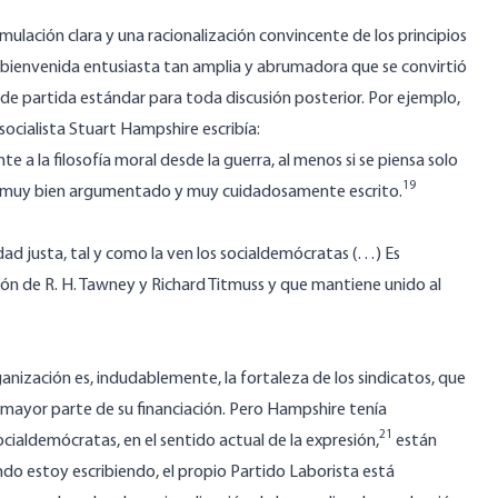
ulación clara y una racionalización convincente de los principios
una bienvenida entusiasta tan amplia y abrumadora que se convirtió
e partida estándar para toda discusión posterior. Por ejemplo,
socialista Stuart Hampshire escribía:
e a la filosofía moral desde la guerra, al menos si se piensa solo
19
ndo muy bien argumentado y muy cuidadosamente escrito.
d justa, tal y como la ven los socialdemócratas (…) Es
ión de R. H. Tawney y Richard Titmuss y que mantiene unido al
ización es, indudablemente, la fortaleza de los sindicatos, que
 mayor parte de su financiación. Pero Hampshire tenía
21
cialdemócratas, en el sentido actual de la expresión,
están
ando estoy escribiendo, el propio Partido Laborista está