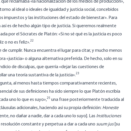
, que reclamaba «la nacionalización de los medios de producción»,
rno al ideal o ideales de igualdad y justicia social, concebidos
s impuestos y las instituciones del estado de bienestar». Para
ida así es de hecho algún tipo de justicia. Si queremos realmente
a por el Sócrates de Platón: «Si no sé qué es la justicia es poco
22
z o no es feliz».
 de cumplir. Nunca encuentra el lugar para citar, y mucho menos
abra «justicia» o alguna alternativa preferida. De hecho, solo en su
ndicio de disculpas, que querría «dejar las cuestiones de
23
lar una teoría sustantiva de la justicia».
pregunta, al menos hasta tiempos comparativamente recientes,
encial de sus definiciones ha sido siempre lo que Platón escribía
25
ada uno lo que es suyo»,
una frase posteriormente traducida al
láusulas adicionales, haciendo así su propia definición:
Honeste
nte, no dañar a nadie, dar a cada uno lo suyo]. Las
Instituciones
a resolución constante y perpetua a dar a cada uno
suum jus
[su