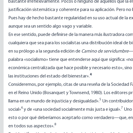
bastante irreflexivamente. Pocos o ninguno de aquellos que la
justificación sistemática y coherente para su aplicación. Pero n
Pues hay de hecho bastante regularidad en su uso actual de la ex
aunque sea un sentido algo vago y variable.
En ese sentido, puede definirse de la manera más ilustradora com
cualquiera que sea para los socialistas una distribución ideal de
en su prólogo a la segunda edición de
Camino de servidumbre
—u
palabra «socialismo» tiene que entenderse aquí que significa: «no 
económica centralizada que hace posible y necesario esto», sino 
4
las instituciones del estado del bienestar».
Consideremos, por ejemplo, citas de una reseña de la Sociedad F
en el Reino Unido (Bosanquet y Townsend, 1980). Los editores 
5
llama en un mundo de injusticia y desigualdad».
Un contribuidor 
6
7
social»
y de «una sociedad socialmente más justa e igual».
Uno i
esto o por qué deberíamos aceptarlo como verdadero—que, en par
8
en todos sus aspectos».