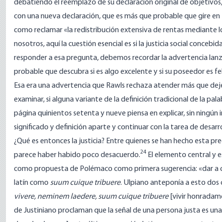
debatiendo el reemplazo de su declaración original de objetivos
con una nueva declaración, que es más que probable que gire en to
como reclamar «la redistribución extensiva de rentas mediante lo
nosotros, aquí la cuestión esencial es si la justicia social conceb
responder a esa pregunta, debemos recordar la advertencia lanzad
probable que descubra si es algo excelente y si su poseedor es feli
Esa era una advertencia que Rawls rechaza atender más que deje
examinar, si alguna variante de la definición tradicional de la pal
página quinientos setenta y nueve piensa en explicar, sin ningún i
significado y definición aparte y continuar con la tarea de desarrol
¿Qué es entonces la justicia? Entre quienes se han hecho esta 
24
parece haber habido poco desacuerdo.
El elemento central y es
como propuesta de Polémaco como primera sugerencia: «dar a c
latín como
suum cuique tribuere
. Ulpiano anteponía a esto dos c
vivere, neminem laedere, suum cuique tribuere
[vivir honradame
de Justiniano proclaman que la señal de una persona justa es un