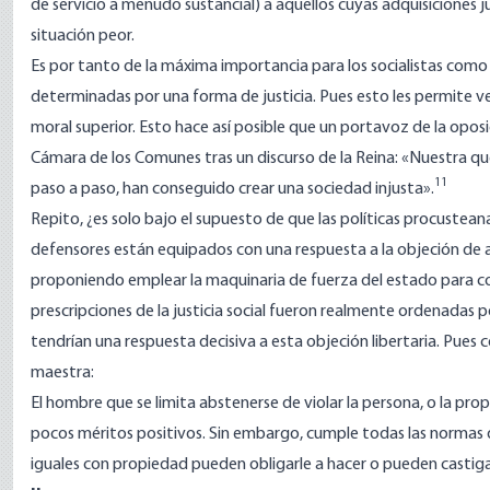
de servicio a menudo sustancial) a aquellos cuyas adquisiciones j
situación peor.
Es por tanto de la máxima importancia para los socialistas como
determinadas por una forma de justicia. Pues esto les permite 
moral superior. Esto hace así posible que un portavoz de la opos
Cámara de los Comunes tras un discurso de la Reina: «Nuestra quej
11
paso a paso, han conseguido crear una sociedad injusta».
Repito, ¿es solo bajo el supuesto de que las políticas procustean
defensores están equipados con una respuesta a la objeción de 
proponiendo emplear la maquinaria de fuerza del estado para cons
prescripciones de la justicia social fueron realmente ordenadas p
tendrían una respuesta decisiva a esta objeción libertaria. P
maestra:
El hombre que se limita abstenerse de violar la persona, o la pro
pocos méritos positivos. Sin embargo, cumple todas las normas d
iguales con propiedad pueden obligarle a hacer o pueden castiga