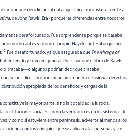
licar por qué decidió no intentar «justificar mi postura frente a
sticia
, de John Rawls. Era «porque las diferencias entre nosotros
madamente desafortunado. Fue sorprendente porque se basaba
licado mucho antes y al que el propio Hayek confesaba que no
15
r.
Fue desafortunado, ya que aseguraba que
The Mirage of
aber tenido y tuvo en general. Pues, aunque el libro de Rawls
 solo trataba—o algunos podrían decir que trataba
os que, se nos dice, «proporcionan una manera de asignar derechos
la distribución apropiada de los beneficios y cargas de la
 constituye la mayor parte, si no la totalidad la justicia,
de las instituciones sociales, como la verdad lo es en los sistemas de
ez y como si estuviera entre paréntesis, advierte al menos a los
stituciones con los principios que se aplican a las personas y sus