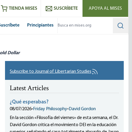
utube
RSS feed
TIENDA MISES
SUSCRÍBETE
APOYA AL MISES
Suscríbete
Principiantes
Searc
old Dollar
Subscribe to Journal of Libertarian Studies
Latest Articles
¿Qué esperabas?
08/07/2026
•
Friday Philosophy
•
David Gordon
En la sección «Filosofía del viernes» de esta semana, el Dr.
David Gordon critica el movimiento DEI en la educación