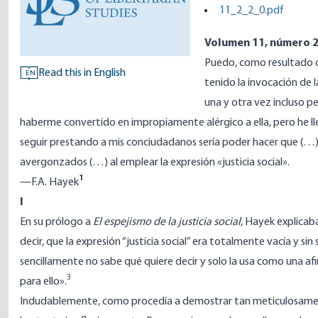
11_2_2_0.pdf
Volumen 11, número 2
Puedo, como resultado de
Read this in English
EN
tenido la invocación de l
una y otra vez incluso p
haberme convertido en impropiamente alérgico a ella, pero he l
seguir prestando a mis conciudadanos sería poder hacer que (…
avergonzados (…) al emplear la expresión «justicia social».
1
—F.A. Hayek
I
En su prólogo a
El espejismo de la justicia social
, Hayek explicab
decir, que la expresión “justicia social” era totalmente vacía y sin
sencillamente no sabe qué quiere decir y solo la usa como una af
3
para ello».
Indudablemente, como procedía a demostrar tan meticulosame