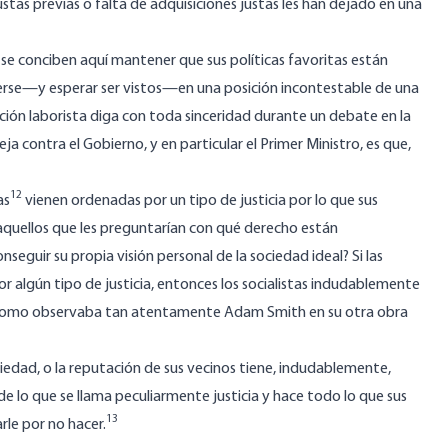
ustas previas o falta de adquisiciones justas les han dejado en una
 se conciben aquí mantener que sus políticas favoritas están
verse—y esperar ser vistos—en una posición incontestable de una
ición laborista diga con toda sinceridad durante un debate en la
a contra el Gobierno, y en particular el Primer Ministro, es que,
12
as
vienen ordenadas por un tipo de justicia por lo que sus
aquellos que les preguntarían con qué derecho están
eguir su propia visión personal de la sociedad ideal? Si las
or algún tipo de justicia, entonces los socialistas indudablemente
ues como observaba tan atentamente Adam Smith en su otra obra
piedad, o la reputación de sus vecinos tiene, indudablemente,
e lo que se llama peculiarmente justicia y hace todo lo que sus
13
rle por no hacer.