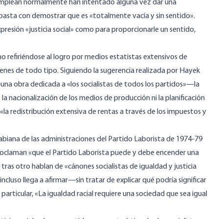
 emplean normalmente han intentado alguna vez dar una
o basta con demostrar que es «totalmente vacía y sin sentido».
presión «justicia social» como para proporcionarle un sentido,
o refiriéndose al logro por medios estatistas extensivos de
 bienes de todo tipo. Siguiendo la sugerencia realizada por Hayek
na obra dedicada a «los socialistas de todos los partidos»—la
la nacionalización de los medios de producción ni la planificación
«la redistribución extensiva de rentas a través de los impuestos y
abiana de las administraciones del Partido Laborista de 1974-79
proclaman «que el Partido Laborista puede y debe encender una
tras otro hablan de «cánones socialistas de igualdad y justicia
ncluso llega a afirmar—sin tratar de explicar qué podría significar
ticular, «La igualdad racial requiere una sociedad que sea igual