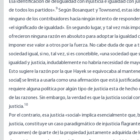
Esa identificación de desigualdad con injusticia e igualdad con jus
9
de todos los partidos».
Según Bosanquet y Townsend, estas ident
ninguno de los contribuidores hacía ningún intento de responder a
«el significado de igualdad». En segundo lugar, y tal vez más imp
ofrecieron ninguna razón en absoluto para adoptar la igualdad 
imponer ese valor a otros por la fuerza. No cabe duda de que a 
sociedad igual, si no, tal vez, si es concebible, «una sociedad que
igualdad y justicia, indudablemente no habría necesidad de mayor
Esto sugiere la razón por la que Hayek se equivocaba al mantene
social] se limita a usarla como una afirmación que está justificad
requiere alguna política por algún tipo de justicia esta de hech
de las razones. Sin embargo, la verdad es que la justicia social
10
justicia.
Por el contrario, esa justicia «social» implica esencialmente que, b
justicia, constituye un caso paradigmático de injusticia flagrante
gravamen) de (parte de) la propiedad justamente adquirida de l