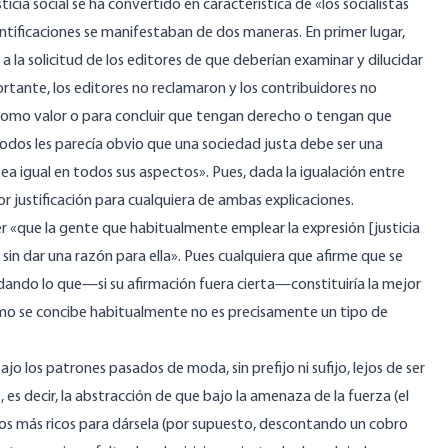
ticia social se ha convertido en característica de «los socialistas
ificaciones se manifestaban de dos maneras. En primer lugar,
 la solicitud de los editores de que deberían examinar y dilucidar
ortante, los editores no reclamaron y los contribuidores no
como valor o para concluir que tengan derecho o tengan que
todos les parecía obvio que una sociedad justa debe ser una
 sea igual en todos sus aspectos». Pues, dada la igualación entre
 justificación para cualquiera de ambas explicaciones.
r «que la gente que habitualmente emplear la expresión [justicia
a sin dar una razón para ella». Pues cualquiera que afirme que se
o dando lo que—si su afirmación fuera cierta—constituiría la mejor
 como se concibe habitualmente no es precisamente un tipo de
ajo los patrones pasados de moda, sin prefijo ni sufijo, lejos de ser
, es decir, la abstracción de que bajo la amenaza de la fuerza (el
os más ricos para dársela (por supuesto, descontando un cobro