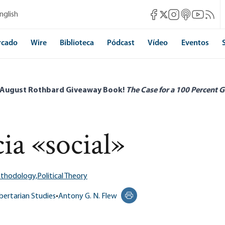
Mises Facebook
Mises Instagram
Mises itunes
Mises Yo
Mises 
nglish
Mises X
rcado
Wire
Biblioteca
Pódcast
Vídeo
Eventos
 August Rothbard Giveaway Book!
The Case for a 100 Percent G
cia «social»
ethodology,
Political Theory
ibertarian Studies
•
Antony G. N. Flew
Print this page