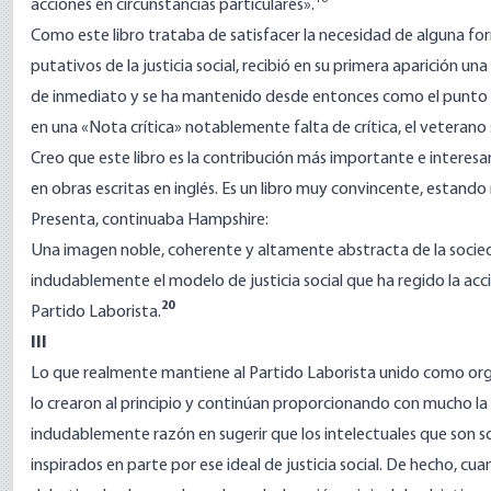
acciones en circunstancias particulares».
Como este libro trataba de satisfacer la necesidad de alguna form
putativos de la justicia social, recibió en su primera aparición 
de inmediato y se ha mantenido desde entonces como el punto d
en una «Nota crítica» notablemente falta de crítica, el veterano 
Creo que este libro es la contribución más importante e interesant
en obras escritas en inglés. Es un libro muy convincente, esta
Presenta, continuaba Hampshire:
Una imagen noble, coherente y altamente abstracta de la socieda
indudablemente el modelo de justicia social que ha regido la acc
20
Partido Laborista.
III
Lo que realmente mantiene al Partido Laborista unido como organ
lo crearon al principio y continúan proporcionando con mucho la
indudablemente razón en sugerir que los intelectuales que son so
inspirados en parte por ese ideal de justicia social. De hecho, cu