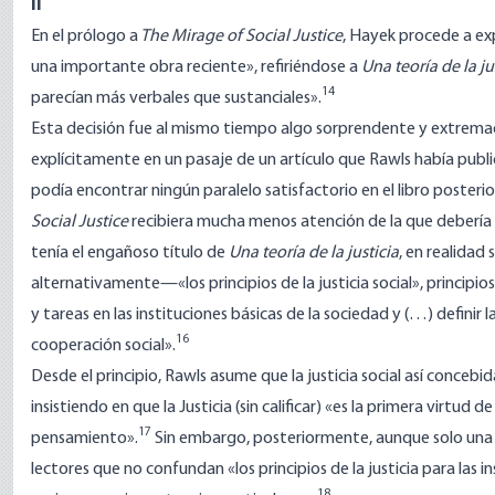
II
En el prólogo a
The Mirage of Social Justice
, Hayek procede a exp
una importante obra reciente», refiriéndose a
Una teoría de la ju
14
parecían más verbales que sustanciales».
Esta decisión fue al mismo tiempo algo sorprendente y extre
explícitamente en un pasaje de un artículo que Rawls había pub
podía encontrar ningún paralelo satisfactorio en el libro posterio
Social Justice
recibiera mucha menos atención de la que debería h
tenía el engañoso título de
Una teoría de la justicia
, en realidad
alternativamente—«los principios de la justicia social», principi
y tareas en las instituciones básicas de la sociedad y (…) definir 
16
cooperación social».
Desde el principio, Rawls asume que la justicia social así concebida
insistiendo en que la Justicia (sin calificar) «es la primera virtud 
17
pensamiento».
Sin embargo, posteriormente, aunque solo una v
lectores que no confundan «los principios de la justicia para las in
18