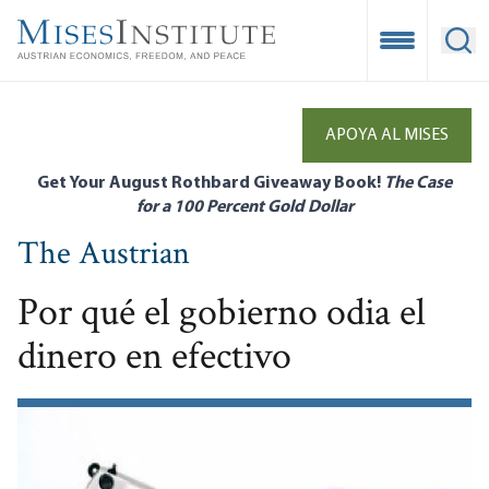
Skip
to
Open Mobile
Ope
main
content
APOYA AL MISES
Get Your August Rothbard Giveaway Book!
The Case
for a 100 Percent Gold Dollar
The Austrian
Por qué el gobierno odia el
dinero en efectivo