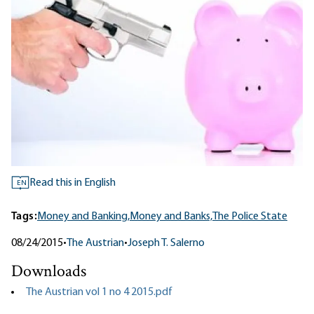
Read this in English
EN
Tags:
Money and Banking,
Money and Banks,
The Police State
08/24/2015
•
The Austrian
•
Joseph T. Salerno
Downloads
The Austrian vol 1 no 4 2015.pdf