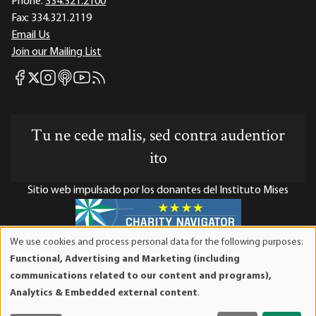
Phone:
334.321.2100
Fax:
334.321.2119
Email Us
Join our Mailing List
Mises Facebook
Mises Instagram
Mises itunes
Mises Youtube
Mises RSS feed
Mises X
Tu ne cede malis, sed contra audentior
ito
Sitio web impulsado por los donantes del Instituto Mises
We use cookies and process personal data for the following purposes:
Use
El Instituto Mises es una organización sin fines de lucro 501(c)(3)
Functional, Advertising and Marketing (including
of
exenta de impuestos. Las contribuciones son deducibles de
communications related to our content and programs),
personal
impuestos en la máxima medida que lo permita la ley. ID Fiscal:
Analytics & Embedded external content
.
data
52-1263436.