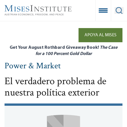
Skip
to
Open Mobile
Ope
main
content
APOYA AL MISES
Get Your August Rothbard Giveaway Book!
The Case
for a 100 Percent Gold Dollar
Power & Market
El verdadero problema de
nuestra política exterior