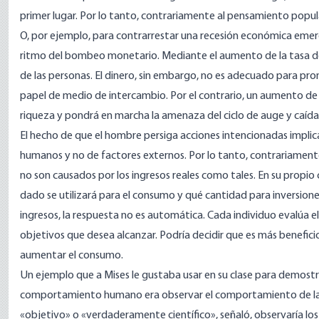
primer lugar. Por lo tanto, contrariamente al pensamiento popula
O, por ejemplo, para contrarrestar una recesión económica emerg
ritmo del bombeo monetario. Mediante el aumento de la tasa de
de las personas. El dinero, sin embargo, no es adecuado para pro
papel de medio de intercambio. Por el contrario, un aumento de 
riqueza y pondrá en marcha la amenaza del ciclo de auge y caída
El hecho de que el hombre persiga acciones intencionadas implic
humanos y no de factores externos. Por lo tanto, contrariamente
no son causados por los ingresos reales como tales. En su propio
dado se utilizará para el consumo y qué cantidad para inversiones
ingresos, la respuesta no es automática. Cada individuo evalúa el
objetivos que desea alcanzar. Podría decidir que es más benefici
aumentar el consumo.
Un ejemplo que a Mises le gustaba usar en su clase para demostr
comportamiento humano era observar el comportamiento de la Gr
«objetivo» o «verdaderamente científico», señaló, observaría los