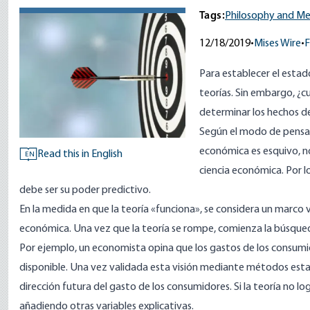
Tags:
Philosophy and M
12/18/2019
•
Mises Wire
•
F
Para establecer el estad
teorías. Sin embargo, ¿cuá
determinar los hechos de
Según el modo de pensar
económica es esquivo, n
Read this in English
EN
ciencia económica. Por lo
debe ser su poder predictivo.
En la medida en que la teoría «funciona», se considera un marco v
económica. Una vez que la teoría se rompe, comienza la búsqued
Por ejemplo, un economista opina que los gastos de los consumid
disponible. Una vez validada esta visión mediante métodos estadí
dirección futura del gasto de los consumidores. Si la teoría no l
añadiendo otras variables explicativas.