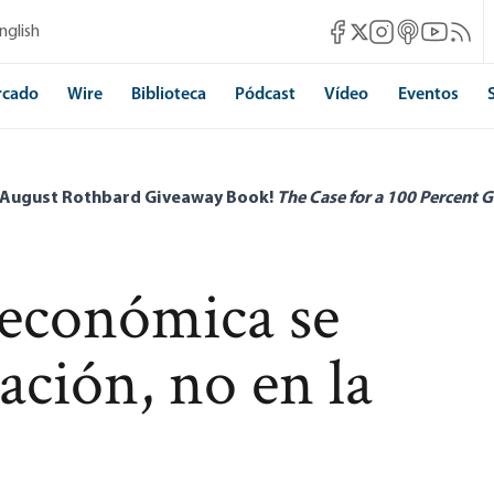
Mises Facebook
Mises Instagram
Mises itunes
Mises Yo
Mises 
nglish
Mises X
rcado
Wire
Biblioteca
Pódcast
Vídeo
Eventos
 August Rothbard Giveaway Book!
The Case for a 100 Percent G
 económica se
cación, no en la