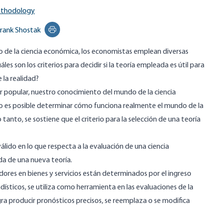
ethodology
rank Shostak
Print this page
o de la ciencia económica, los economistas emplean diversas
les son los criterios para decidir si la teoría empleada es útil para
 la realidad?
 popular, nuestro conocimiento del mundo de la ciencia
o es posible determinar cómo funciona realmente el mundo de la
 tanto, se sostiene que el criterio para la selección de una teoría
álido en lo que respecta a la evaluación de una ciencia
a de una nueva teoría.
ores en bienes y servicios están determinados por el ingreso
sticos, se utiliza como herramienta en las evaluaciones de la
ogra producir pronósticos precisos, se reemplaza o se modifica