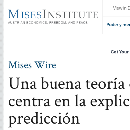
Skip
View in E
to
main
content
Poder y me
Get Your
Mises Wire
Una buena teoría
centra en la expli
predicción