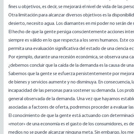
fines u objetivos, es decir, se mejorará el nivel de vida de las pers
Otra limitación para alcanzar diversos objetivos es la disponibil
desierto, necesito agua. Los diamantes en mi poder no serán de
El hecho de que la gente persiga conscientemente acciones inte
siempre es válido en lo que respecta a los seres humanos. Este 
permita una evaluación significativa del estado de una ciencia e
Por ejemplo, durante una recesión económica, se observa una caí
¿debemos concluir que la caída de la demanda es la causa de un
Sabemos que la gente se esfuerza persistentemente por mejorar 
de bienes y servicios aumente y no disminuya. En consecuencia, l
incapacidad de las personas para sostener su demanda. Los prob
general observada de la demanda. Una vez que hayamos establec
asociadas a factores de oferta, podremos proceder a evaluar las 
El conocimiento de que la gente está actuando con determinació
«motor» de una economía es el gasto de los consumidores, es de
medios no se puede alcanzar ninguna meta. Sin embargo, los med