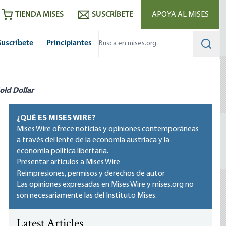
utube
RSS feed
TIENDA MISES
SUSCRÍBETE
APOYA AL MISES
Suscríbete
Principiantes
Searc
old Dollar
¿QUÉ ES MISES WIRE?
Mises Wire ofrece noticias y opiniones contemporáneas
a través del lente de la economía austriaca y la
economía política libertaria.
Presentar artículos a Mises Wire
Reimpresiones, permisos y derechos de autor
Las opiniones expresadas en Mises Wire y mises.org no
son necesariamente las del Instituto Mises.
Latest Articles