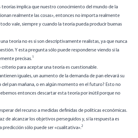
s teorías implica que nuestro conocimiento del mundo de la
ionan realmente las cosas», entonces no importa realmente
, todo vale, siempre y cuando la teoría pueda producir buenas
na teoría no es si son descriptivamente realistas, ya que nunca
uestión. Y esta pregunta sólo puede responderse viendo si la
1
temente precisas.
criterio para aceptar una teoría es cuestionable.
antienen iguales, un aumento de la demanda de pan elevará su
recio del pan mañana, o en algún momento en el futuro? Esto no
¿Debemos entonces descartar esta teoría por inútil porque no
sperar del recurso a medidas definidas de políticas económicas.
z de alcanzar los objetivos perseguidos y, si la respuesta es
2
a predicción sólo puede ser «cualitativa».