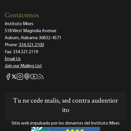
Contáctenos
Instituto Mises
518 West Magnolia Avenue
Auburn, Alabama 36832-4571
Phone:
334.321.2100
Fax:
334.321.2119
Email Us
Join our Mailing List
Mises Facebook
Mises Instagram
Mises itunes
Mises Youtube
Mises RSS feed
Mises X
Tu ne cede malis, sed contra audentior
ito
Sitio web impulsado por los donantes del Instituto Mises