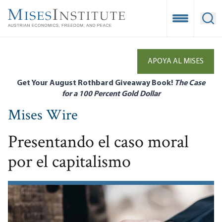
Skip
to
Open Mobile
Ope
main
content
APOYA AL MISES
Get Your August Rothbard Giveaway Book!
The Case
for a 100 Percent Gold Dollar
Mises Wire
Presentando el caso moral
por el capitalismo