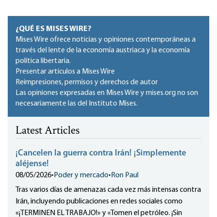
¿QUÉ ES MISES WIRE?
Mises Wire ofrece noticias y opiniones contemporáneas a
través del lente de la economía austriaca y la economía
política libertaria.
Presentar artículos a Mises Wire
Reimpresiones, permisos y derechos de autor
Las opiniones expresadas en Mises Wire y mises.org no son
necesariamente las del Instituto Mises.
Latest Articles
¡Cancelen la guerra contra Irán! ¡Simplemente
aléjense!
08/05/2026
•
Poder y mercado
•
Ron Paul
Tras varios días de amenazas cada vez más intensas contra
Irán, incluyendo publicaciones en redes sociales como
«¡TERMINEN EL TRABAJO!» y «Tomen el petróleo. ¡Sin