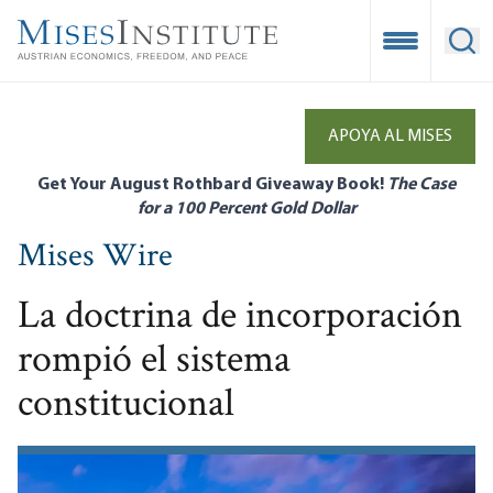
Skip
to
Open Mobile
Ope
main
content
APOYA AL MISES
Get Your August Rothbard Giveaway Book!
The Case
for a 100 Percent Gold Dollar
Mises Wire
La doctrina de incorporación
rompió el sistema
constitucional