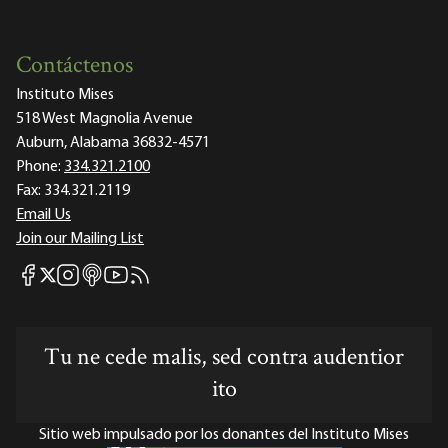
Contáctenos
Instituto Mises
518 West Magnolia Avenue
Auburn, Alabama 36832-4571
Phone:
334.321.2100
Fax:
334.321.2119
Email Us
Join our Mailing List
Mises Facebook
Mises Instagram
Mises itunes
Mises Youtube
Mises RSS feed
Mises X
Tu ne cede malis, sed contra audentior
ito
Sitio web impulsado por los donantes del Instituto Mises