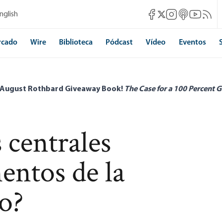
Mises Facebook
Mises Instagram
Mises itunes
Mises Yo
Mises 
nglish
Mises X
rcado
Wire
Biblioteca
Pódcast
Vídeo
Eventos
 August Rothbard Giveaway Book!
The Case for a 100 Percent G
 centrales
entos de la
o?