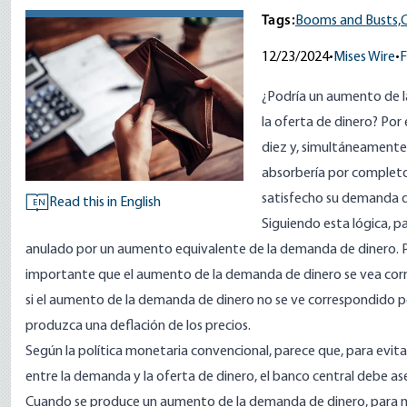
Tags:
Booms and Busts,
C
12/23/2024
•
Mises Wire
•
F
¿Podría un aumento de l
la oferta de dinero? Por
diez y, simultáneamente
absorbería por completo.
satisfecho su demanda 
Read this in English
EN
Siguiendo esta lógica, p
anulado por un aumento equivalente de la demanda de dinero. P
importante que el aumento de la demanda de dinero se vea corre
si el aumento de la demanda de dinero no se ve correspondido p
produzca una deflación de los precios.
Según la política monetaria convencional, parece que, para evit
entre la demanda y la oferta de dinero, el banco central debe as
Cuando se produce un aumento de la demanda de dinero, para ma