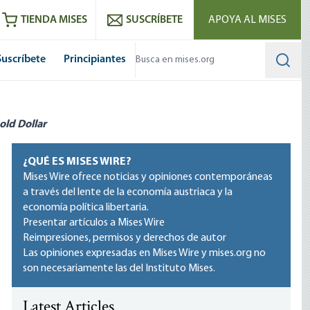
utube
RSS feed
TIENDA MISES
SUSCRÍBETE
APOYA AL MISES
Suscríbete
Principiantes
Searc
old Dollar
¿QUÉ ES MISES WIRE?
Mises Wire ofrece noticias y opiniones contemporáneas
a través del lente de la economía austriaca y la
economía política libertaria.
Presentar artículos a Mises Wire
Reimpresiones, permisos y derechos de autor
Las opiniones expresadas en Mises Wire y mises.org no
son necesariamente las del Instituto Mises.
Latest Articles