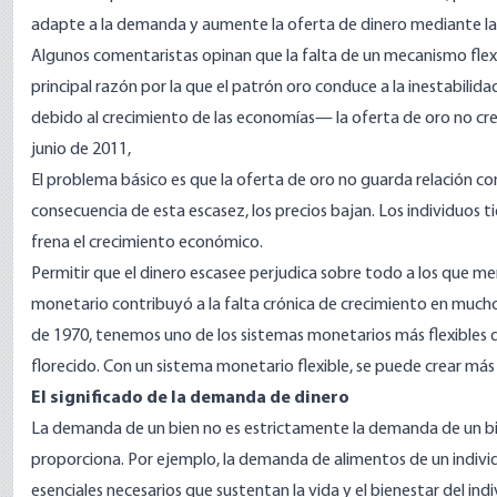
adapte a la demanda y aumente la oferta de dinero mediante la 
Algunos comentaristas opinan que la falta de un mecanismo flexi
principal razón por la que el patrón oro conduce a la inestabili
debido al crecimiento de las economías— la oferta de oro no cr
junio de 2011,
El problema básico es que la oferta de oro no guarda relación co
consecuencia de esta escasez, los precios bajan. Los individuos t
frena el crecimiento económico.
Permitir que el dinero escasee perjudica sobre todo a los que meno
monetario contribuyó a la falta crónica de crecimiento en much
de 1970, tenemos uno de los sistemas monetarios más flexibles 
florecido. Con un sistema monetario flexible, se puede crear más
El significado de la demanda de dinero
La demanda de un bien no es estrictamente la demanda de un bien
proporciona. Por ejemplo, la demanda de alimentos de un indivi
esenciales necesarios que sustentan la vida y el bienestar del 