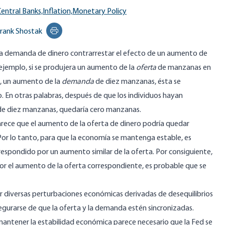
entral Banks,
Inflation,
Monetary Policy
rank Shostak
Print this page
a demanda de dinero contrarrestar el efecto de un aumento de
 ejemplo, si se produjera un aumento de la
oferta
de manzanas en
, un aumento de la
demanda
de diez manzanas, ésta se
 En otras palabras, después de que los individuos hayan
de diez manzanas, quedaría cero manzanas.
arece que el aumento de la oferta de dinero podría quedar
or lo tanto, para que la economía se mantenga estable, es
spondido por un aumento similar de la oferta. Por consiguiente,
or el aumento de la oferta correspondiente, es probable que se
ar diversas perturbaciones económicas derivadas de desequilibrios
egurarse de que la oferta y la demanda estén sincronizadas.
ntener la estabilidad económica parece necesario que la Fed se