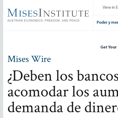
Skip
View in E
to
main
content
Poder y me
Get Your
Mises Wire
¿Deben los bancos
acomodar los aum
demanda de diner