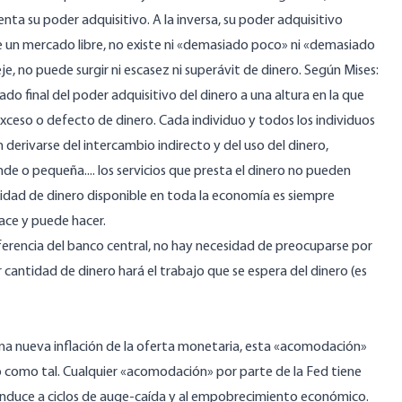
nta su poder adquisitivo. A la inversa, su poder adquisitivo
e un mercado libre, no existe ni «demasiado poco» ni «demasiado
, no puede surgir ni escasez ni superávit de dinero. Según Mises:
 final del poder adquisitivo del dinero a una altura en la que
xceso o defecto de dinero. Cada individuo y todos los individuos
erivarse del intercambio indirecto y del uso del dinero,
e o pequeña.... los servicios que presta el dinero no pueden
ntidad de dinero disponible en toda la economía es siempre
ace y puede hacer.
rferencia del banco central, no hay necesidad de preocuparse por
 cantidad de dinero hará el trabajo que se espera del dinero (es
a nueva inflación de la oferta monetaria, esta «acomodación»
o como tal. Cualquier «acomodación» por parte de la Fed tiene
conduce a ciclos de auge-caída y al empobrecimiento económico.