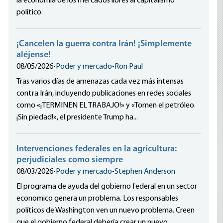
la economía de los mercados libres al capitalismo
político.
¡Cancelen la guerra contra Irán! ¡Simplemente
aléjense!
08/05/2026
•
Poder y mercado
•
Ron Paul
Tras varios días de amenazas cada vez más intensas
contra Irán, incluyendo publicaciones en redes sociales
como «¡TERMINEN EL TRABAJO!» y «Tomen el petróleo.
¡Sin piedad!», el presidente Trump ha...
Intervenciones federales en la agricultura:
perjudiciales como siempre
08/03/2026
•
Poder y mercado
•
Stephen Anderson
El programa de ayuda del gobierno federal en un sector
economico genera un problema. Los responsables
políticos de Washington ven un nuevo problema. Creen
que el gobierno federal debería crear un nuevo