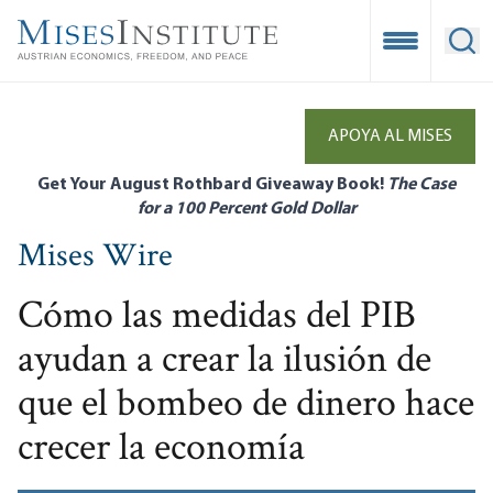
Skip
to
Open Mobile
Ope
main
content
APOYA AL MISES
Get Your August Rothbard Giveaway Book!
The Case
for a 100 Percent Gold Dollar
Mises Wire
Cómo las medidas del PIB
ayudan a crear la ilusión de
que el bombeo de dinero hace
crecer la economía