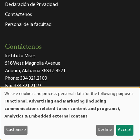
Declaración de Privacidad
Contáctenos
Personal de la facultad
Contáctenos
Instituto Mises
518 West Magnolia Avenue
Auburn, Alabama 36832-4571
Phone:
334.321.2100
Fax:
334.321.2119
Email Us
We use cookies and process personal data for the following purposes:
Use
Join our Mailing List
Functional, Advertising and Marketing (including
of
communications related to our content and programs),
Mises Facebook
Mises Instagram
Mises itunes
Mises Youtube
Mises RSS feed
personal
Mises X
Analytics & Embedded external content
.
data
and
Customize
Decline
Accept
cookies
Tu ne cede malis, sed contra audentior