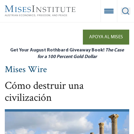
Skip
to
Open Mobile
Ope
main
content
APOYA AL MISES
Get Your August Rothbard Giveaway Book!
The Case
for a 100 Percent Gold Dollar
Mises Wire
Cómo destruir una
civilización