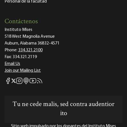
Personal de la facultad
Contáctenos
Instituto Mises
518 West Magnolia Avenue
Auburn, Alabama 36832-4571
Phone:
334.321.2100
Fax:
334.321.2119
Email Us
Join our Mailing List
Mises Facebook
Mises Instagram
Mises itunes
Mises Youtube
Mises RSS feed
Mises X
Tu ne cede malis, sed contra audentior
ito
Sitio web impulsado por los donantes del Instituto Mises