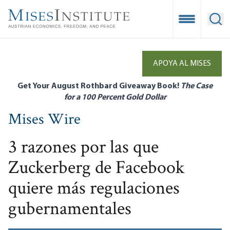
Skip
to
Open Mobile
Ope
main
content
APOYA AL MISES
Get Your August Rothbard Giveaway Book!
The Case
for a 100 Percent Gold Dollar
Mises Wire
3 razones por las que
Zuckerberg de Facebook
quiere más regulaciones
gubernamentales