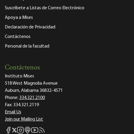
Suscríbete a Listas de Correo Electrónico
Apoya a Mises
Declaración de Privacidad
Contáctenos
Personal de la facultad
Contáctenos
Instituto Mises
518 West Magnolia Avenue
Auburn, Alabama 36832-4571
Phone:
334.321.2100
Fax:
334.321.2119
Email Us
Join our Mailing List
Mises Facebook
Mises Instagram
Mises itunes
Mises Youtube
Mises RSS feed
Mises X