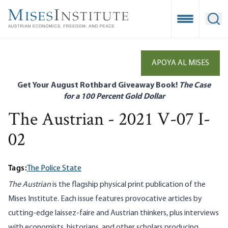
Skip
to
Open Mobile
Ope
main
content
APOYA AL MISES
Get Your August Rothbard Giveaway Book!
The Case
for a 100 Percent Gold Dollar
The Austrian - 2021 V-07 I-
02
Tags:
The Police State
The Austrian
is the flagship physical print publication of the
Mises Institute. Each issue features provocative articles by
cutting-edge laissez-faire and Austrian thinkers, plus interviews
with economists, historians, and other scholars producing