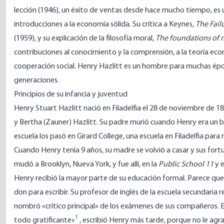
lección (1946), un éxito de ventas desde hace mucho tiempo, es 
introducciones a la economía sólida. Su crítica a Keynes,
The Fail
(1959), y su explicación de la filosofía moral,
The foundations of 
contribuciones al conocimiento y la comprensión, a la teoría econ
cooperación social. Henry Hazlitt es un hombre para muchas époc
generaciones.
Principios de su infancia y juventud
Henry Stuart Hazlitt nació en Filadelfia el 28 de noviembre de 189
y Bertha (Zauner) Hazlitt. Su padre murió cuando Henry era un b
escuela los pasó en Girard College, una escuela en Filadelfia para 
Cuando Henry tenía 9 años, su madre se volvió a casar y sus fortun
mudó a Brooklyn, Nueva York, y fue allí, en la
Public School 11
y 
Henry recibió la mayor parte de su educación formal. Parece qu
don para escribir. Su profesor de inglés de la escuela secundaria 
nombró «crítico principal» de los exámenes de sus compañeros. Es
1
todo gratificante»
, escribió Henry más tarde, porque no le ag