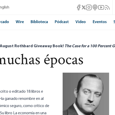
Mises Facebook
Mises Instagram
Mises itunes
Mises Yo
Mises 
nglish
Mises X
rcado
Wire
Biblioteca
Pódcast
Vídeo
Eventos
 August Rothbard Giveaway Book!
The Case for a 100 Percent G
muchas épocas
scrito o editado 18 libros e
s. Ha ganado renombre en al
mico seguro, como crítico de
 Su libro La economía en una