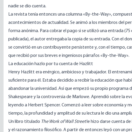
nadie se dio cuenta.
La revista tenía entonces una columna «By-the-Way», compuest
acontecimientos de actualidad. Se animó a los miembros del pers
forma anónima. Para cobrar el pago si se utilizó una entrada (7
publicada), el autor entregaba la copia de su entrada. Con el do
se convirtió en un contribuyente persistente y, con el tiempo, cas
que recibió por sus breves e ingeniosos párrafos «By-the-Way».
La educación hazlo por tu cuenta de Hazlitt
Henry Hazlitt era enérgico, ambicioso y trabajador. El entrenami
suficiente para él. Estaba decidido a recibir la educación que h
abandonar la universidad. Así que empezó su propio programa d
Shakespeare y la controversia de Marlowe. Aprendió sobre la evo
leyendo a Herbert Spencer. Comenzó a leer sobre economía y me
tiempo, la profundidad y amplitud de su lectura le dio una amplia
Un libro titulado
The Work of Wall Street
le hizo darse cuenta de
y el razonamiento filosófico. A partir de entonces leyó con un pr