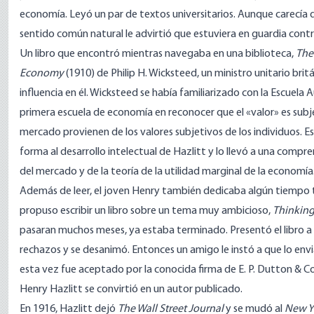
economía. Leyó un par de textos universitarios. Aunque carecía d
sentido común natural le advirtió que estuviera en guardia contra 
Un libro que encontró mientras navegaba en una biblioteca,
The
Economy
(1910) de Philip H. Wicksteed, un ministro unitario bri
influencia en él. Wicksteed se había familiarizado con la Escuela 
primera escuela de economía en reconocer que el «valor» es subje
mercado provienen de los valores subjetivos de los individuos. 
forma al desarrollo intelectual de Hazlitt y lo llevó a una compr
del mercado y de la teoría de la utilidad marginal de la economía
Además de leer, el joven Henry también dedicaba algún tiempo tod
propuso escribir un libro sobre un tema muy ambicioso,
Thinking
pasaran muchos meses, ya estaba terminado. Presentó el libro a c
rechazos y se desanimó. Entonces un amigo le instó a que lo envi
esta vez fue aceptado por la conocida firma de E. P. Dutton & Co
Henry Hazlitt se convirtió en un autor publicado.
En 1916, Hazlitt dejó
The Wall Street Journal
y se mudó al
New Y