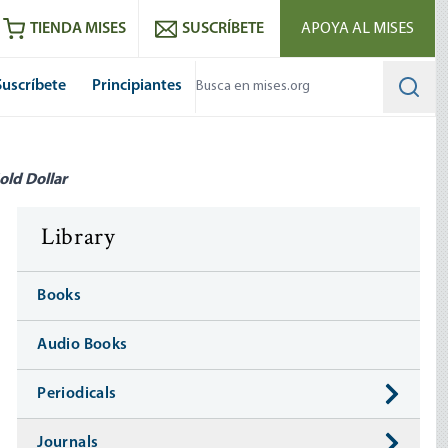
utube
RSS feed
TIENDA MISES
SUSCRÍBETE
APOYA AL MISES
Suscríbete
Principiantes
Searc
old Dollar
Library
Books
Audio Books
Periodicals
Journals