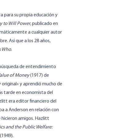
ra para su propia educación y
 to Will Power
, publicado en
tomáticamente a cualquier autor
e. Así que a los 28 años,
s Who
.
u búsqueda de entendimiento
Value of Money
(1917) de
y original» y aprendió mucho de
ás tarde en economista del
tt era editor financiero del
a a Anderson en relación con
 hicieron amigos. Hazlitt
s and the Public Welfare:
(1949).