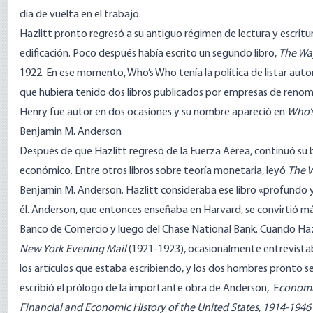
día de vuelta en el trabajo.
Hazlitt pronto regresó a su antiguo régimen de lectura y escritu
edificación. Poco después había escrito un segundo libro,
The Way
1922. En ese momento, Who’s Who tenía la política de listar au
que hubiera tenido dos libros publicados por empresas de renombr
Henry fue autor en dos ocasiones y su nombre apareció en
Who’
Benjamin M. Anderson
Después de que Hazlitt regresó de la Fuerza Aérea, continuó s
económico. Entre otros libros sobre teoría monetaria, leyó
The 
Benjamin M. Anderson. Hazlitt consideraba ese libro «profundo 
él. Anderson, que entonces enseñaba en Harvard, se convirtió m
Banco de Comercio y luego del Chase National Bank. Cuando Hazli
New York Evening Mail
(1921-1923), ocasionalmente entrevistab
los artículos que estaba escribiendo, y los dos hombres pronto se
escribió el prólogo de la importante obra de Anderson, E
conomic
Financial and Economic History of the United States, 1914-1946