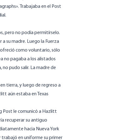
ragraphs». Trabajaba en el Post
al.
s, pero no podía permitírselo.
er a su madre. Luego la Fuerza
 ofreció como voluntario, sólo
ea no pagaba a los alistados
a, no pudo salir. La madre de
en tierra, y luego de regreso a
zlitt aún estaba en Texas
ng Post le comunicó a Hazlitt
ría recuperar su antiguo
nmediatamente hacia Nueva York
 y trabajó en uniforme su primer