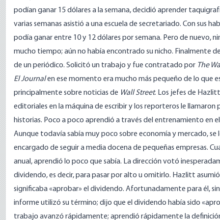
podían ganar 15 dólares a la semana, decidió aprender taquigra
varias semanas asistió a una escuela de secretariado. Con sus hab
podía ganar entre 10 y 12 dólares por semana. Pero de nuevo, n
mucho tiempo; aún no había encontrado su nicho. Finalmente dec
de un periódico. Solicitó un trabajo y fue contratado por
The Wal
El Journal
en ese momento era mucho más pequeño de lo que es
principalmente sobre noticias de
Wall Street
. Los jefes de Hazlit
editoriales en la máquina de escribir y los reporteros le llamaron
historias. Poco a poco aprendió a través del entrenamiento en el
Aunque todavía sabía muy poco sobre economía y mercado, se le
encargado de seguir a media docena de pequeñas empresas. Cuan
anual, aprendió lo poco que sabía. La dirección votó inesperada
dividendo, es decir, para pasar por alto u omitirlo. Hazlitt asum
significaba «aprobar» el dividendo. Afortunadamente para él, s
informe utilizó su término; dijo que el dividendo había sido «ap
trabajo avanzó rápidamente; aprendió rápidamente la definición 