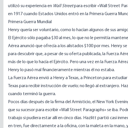
utilizó su experiencia en
Wall Street
para escribir «Wall Street Pa
en 1917 cuando Estados Unidos entró en la Primera Guerra Mundi
Primera Guerra Mundial
Henry quería ser voluntario, como lo hacían algunos de sus amigo
El Ejército sólo pagaba $30 al mes, lo que no le permitía manten
Aérea anunció que ofrecía a los alistados $100 por mes. Henry se
para descubrir que, a pesar de su oferta publicada, la Fuerza Aér
más de lo que lo hacía el Ejército. Pero una vez en la Fuerza Aére
Henry lo pasó mal financieramente mientras él no estaba.
La Fuerza Aérea envió a Henry a Texas, a Princeton para estudiar 
Texas para recibir instrucción de vuelo; no llegó al extranjero. Ha
cuando terminó la guerra.
Pocos días después de la firma del Armisticio, el New York Eveni
que su sucesor para escribir «Wall Street Paragraphs» se iba. Pod
trabajo si pudiera estar allí en cinco días. Hazlitt partió casi i
en tren, fue directamente a la oficina, con la maleta en la mano,