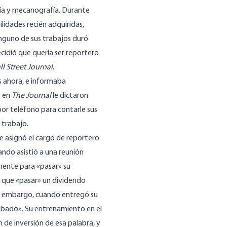
fía y mecanografía. Durante
ilidades recién adquiridas,
inguno de sus trabajos duró
idió que quería ser reportero
l Street Journal
.
 ahora, e informaba
t en
The Journal
le dictaron
 por teléfono para contarle sus
 trabajo.
 asignó el cargo de reportero
do asistió a una reunión
mente para «pasar» su
ió que «pasar» un dividendo
in embargo, cuando entregó su
robado». Su entrenamiento en el
de inversión de esa palabra, y