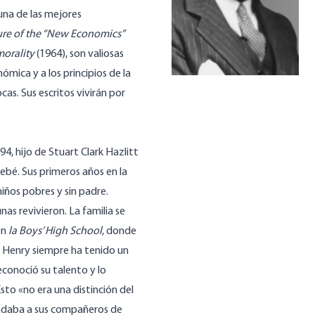
una de las mejores
ure of the “New Economics”
morality
(1964), son valiosas
ómica y a los principios de la
as. Sus escritos vivirán por
4, hijo de Stuart Clark Hazlitt
ebé. Sus primeros años en la
niños pobres y sin padre.
as revivieron. La familia se
en
la Boys’ High School
, donde
e Henry siempre ha tenido un
reconoció su talento y lo
to «no era una distinción del
radaba a sus compañeros de