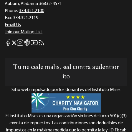
Auburn, Alabama 36832-4571
Phone:
334.321.2100
Fax:
334.321.2119
Email Us
Join our Mailing List
Mises Facebook
Mises Instagram
Mises itunes
Mises Youtube
Mises RSS feed
Mises X
Tu ne cede malis, sed contra audentior
ito
Sitio web impulsado por los donantes del Instituto Mises
El Instituto Mises es una organización sin fines de lucro 501(c)(3)
exenta de impuestos. Las contribuciones son deducibles de
impuestos en la máxima medida que lo permita la ley. ID Fiscal: