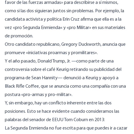
favor de las fuerzas armadas» para describirse a sí mismos,
como si las dos siguieran juntos sin problemas. Por ejemplo, la
candidata activista y política Erin Cruz
afirma
que ella es a la
vez «pro Segunda Enmienda« y «pro Militar» en sus materiales
de promoción.
Otro candidato republicano, Gregory Duckworth,
anuncia
que
promueve «iniciativas proarmas y promilitares».
Y el año pasado, Donald Trump, Jr. —como parte de
una
controversia sobre el café Keurig
retirando su publicidad del
programa de Sean Hannity— denunció a Keurig y apoyó a
Black Rifle Coffee, que se anuncia como una compañía con una
postura «
pro-armas y pro-militar
».
Y, sin embargo, hay un conflicto inherente entre las dos
posiciones. Esto se hace evidente cuando consideramos las
palabras del senador de EEUU Tom Coburn en 2013:
La Segunda Enmienda no fue escrita para que puedes ir a cazar