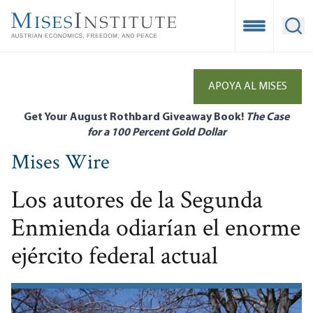
Skip
to
Open Mobile
Ope
main
content
APOYA AL MISES
Get Your August Rothbard Giveaway Book!
The Case
for a 100 Percent Gold Dollar
Mises Wire
Los autores de la Segunda
Enmienda odiarían el enorme
ejército federal actual