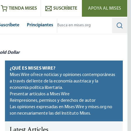
utube
RSS feed
TIENDA MISES
SUSCRÍBETE
APOYA AL MISES
Suscríbete
Principiantes
Searc
old Dollar
¿QUÉ ES MISES WIRE?
Mises Wire ofrece noticias y opiniones contemporáneas
a través del lente de la economía austriaca y la
economía política libertaria.
Presentar artículos a Mises Wire
Reimpresiones, permisos y derechos de autor
Las opiniones expresadas en Mises Wire y mises.org no
son necesariamente las del Instituto Mises.
Latest Articles