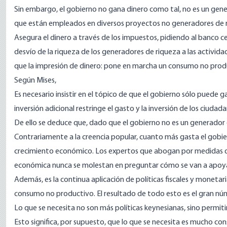
Sin embargo, el gobierno no gana dinero como tal, no es un gene
que están empleados en diversos proyectos no generadores de 
Asegura el dinero a través de los impuestos, pidiendo al banco c
desvío de la riqueza de los generadores de riqueza a las activi
que la impresión de dinero: pone en marcha un consumo no prod
Según Mises,
Es necesario insistir en el tópico de que el gobierno sólo puede ga
inversión adicional restringe el gasto y la inversión de los ciuda
De ello se deduce que, dado que el gobierno no es un generador 
Contrariamente a la creencia popular, cuanto más gasta el gobiern
crecimiento económico. Los expertos que abogan por medidas 
económica nunca se molestan en preguntar cómo se van a apoya
Además, es la continua aplicación de políticas fiscales y monetar
consumo no productivo. El resultado de todo esto es el gran nú
Lo que se necesita no son más políticas keynesianas, sino permit
Esto significa, por supuesto, que lo que se necesita es mucho c