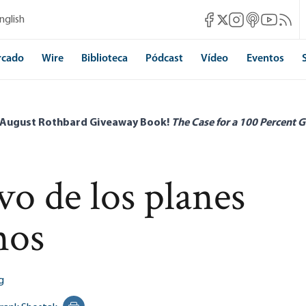
Mises Facebook
Mises Instagram
Mises itunes
Mises Yo
Mises 
nglish
Mises X
rcado
Wire
Biblioteca
Pódcast
Vídeo
Eventos
 August Rothbard Giveaway Book!
The Case for a 100 Percent G
vo de los planes
nos
g