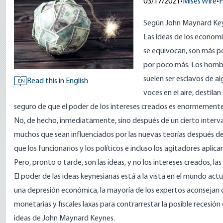
03/17/2021
•
Mises Wire
•
F
Según John Maynard Ke
Las ideas de los economi
se equivocan, son más po
por poco más. Los hombre
suelen ser esclavos de a
Read this in English
EN
voces en el aire, destila
seguro de que el poder de los intereses creados es enormemente
No, de hecho, inmediatamente, sino después de un cierto interval
muchos que sean influenciados por las nuevas teorías después de 
que los funcionarios y los políticos e incluso los agitadores apli
Pero, pronto o tarde, son las ideas, y no los intereses creados, las
El poder de las ideas keynesianas está a la vista en el mundo ac
una depresión económica, la mayoría de los expertos aconsejan q
monetarias y fiscales laxas para contrarrestar la posible recesión
ideas de John Maynard Keynes.