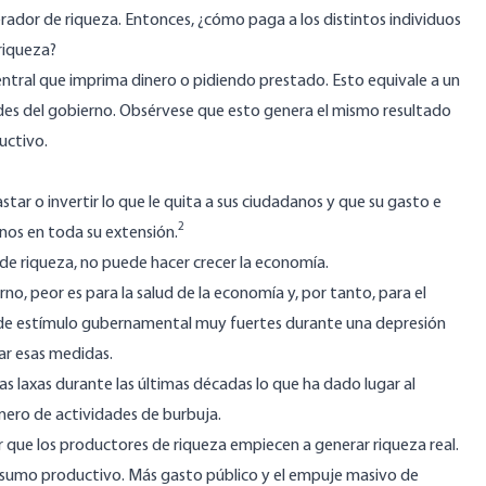
rador de riqueza. Entonces, ¿cómo paga a los distintos individuos
riqueza?
entral que imprima dinero o pidiendo prestado. Esto equivale a un
dades del gobierno. Obsérvese que esto genera el mismo resultado
uctivo.
star o invertir lo que le quita a sus ciudadanos y que su gasto e
2
danos en toda su extensión.
de riqueza, no puede hacer crecer la economía.
o, peor es para la salud de la economía y, por tanto, para el
de estímulo gubernamental muy fuertes durante una depresión
r esas medidas.
ias laxas durante las últimas décadas lo que ha dado lugar al
mero de actividades de burbuja.
ir que los productores de riqueza empiecen a generar riqueza real.
onsumo productivo. Más gasto público y el empuje masivo de