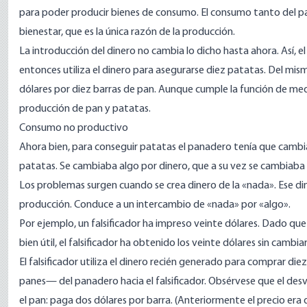
para poder producir bienes de consumo. El consumo tanto del p
bienestar, que es la única razón de la producción.
La introducción del dinero no cambia lo dicho hasta ahora. Así, 
entonces utiliza el dinero para asegurarse diez patatas. Del mi
dólares por diez barras de pan. Aunque cumple la función de me
producción de pan y patatas.
Consumo no productivo
Ahora bien, para conseguir patatas el panadero tenía que cambia
patatas. Se cambiaba algo por dinero, que a su vez se cambiaba p
Los problemas surgen cuando se crea dinero de la «nada». Ese d
producción. Conduce a un intercambio de «nada» por «algo».
Por ejemplo, un falsificador ha impreso veinte dólares. Dado qu
bien útil, el falsificador ha obtenido los veinte dólares sin cambia
El falsificador utiliza el dinero recién generado para comprar di
panes— del panadero hacia el falsificador. Obsérvese que el desví
el pan: paga dos dólares por barra. (Anteriormente el precio era