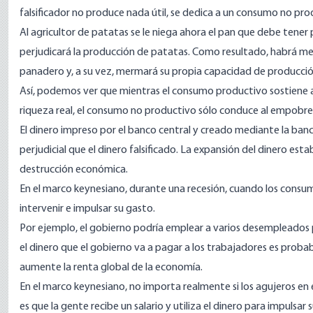
falsificador no produce nada útil, se dedica a un consumo no pro
Al agricultor de patatas se le niega ahora el pan que debe ten
perjudicará la producción de patatas. Como resultado, habrá me
panadero y, a su vez, mermará su propia capacidad de producció
Así, podemos ver que mientras el consumo productivo sostiene a
riqueza real, el consumo no productivo sólo conduce al empobr
El dinero impreso por el banco central y creado mediante la ba
perjudicial que el dinero falsificado. La expansión del dinero e
destrucción económica.
En el marco keynesiano, durante una recesión, cuando los consumi
intervenir e impulsar su gasto.
Por ejemplo, el gobierno podría emplear a varios desempleados p
el dinero que el gobierno va a pagar a los trabajadores es proba
aumente la renta global de la economía.
En el marco keynesiano, no importa realmente si los agujeros en e
es que la gente recibe un salario y utiliza el dinero para impulsar