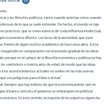
rank Shostak
Print this page
ynes,
stas y los
filósofos políticos
, tanto cuando aciertan como cuando
derosas de lo que se suele entender. De hecho, el mundo se rige
s prácticos, que se creen exentos de toda influencia intelectual,
lgún economista difunto. Los locos de la autoridad, que oyen
n su frenesí de algún escritor académico de hace unos años. Estoy
 exagerado en comparación con la invasión gradual de las ideas.
o; porque en el campo de la filosofía económica y política no hay
los veinticinco o treinta años de edad, de modo que las ideas
can a los acontecimientos actuales no suelen ser las más nuevas.
1
 que son peligrosas para el bien o el mal.
tual. Siempre que hay indicios de que la economía puede caer en
ue el banco central y el gobierno se embarquen en políticas
 económica. En este sentido, la mayoría de los expertos siguen las