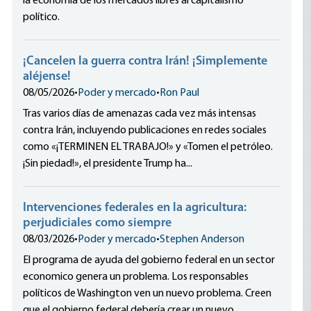
la economía de los mercados libres al capitalismo
político.
¡Cancelen la guerra contra Irán! ¡Simplemente
aléjense!
08/05/2026
•
Poder y mercado
•
Ron Paul
Tras varios días de amenazas cada vez más intensas
contra Irán, incluyendo publicaciones en redes sociales
como «¡TERMINEN EL TRABAJO!» y «Tomen el petróleo.
¡Sin piedad!», el presidente Trump ha...
Intervenciones federales en la agricultura:
perjudiciales como siempre
08/03/2026
•
Poder y mercado
•
Stephen Anderson
El programa de ayuda del gobierno federal en un sector
economico genera un problema. Los responsables
políticos de Washington ven un nuevo problema. Creen
que el gobierno federal debería crear un nuevo