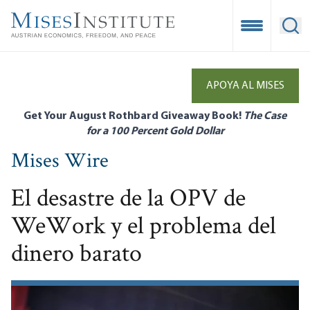
Skip
to
Open Mobile
Ope
main
content
APOYA AL MISES
Get Your August Rothbard Giveaway Book!
The Case
for a 100 Percent Gold Dollar
Mises Wire
El desastre de la OPV de
WeWork y el problema del
dinero barato