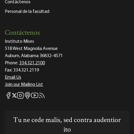
Contáctenos
Personal de la facultad
Contáctenos
Instituto Mises
518 West Magnolia Avenue
Auburn, Alabama 36832-4571
Phone:
334.321.2100
Fax:
334.321.2119
Email Us
Join our Mailing List
Mises Facebook
Mises Instagram
Mises itunes
Mises Youtube
Mises RSS feed
Mises X
Tu ne cede malis, sed contra audentior
ito