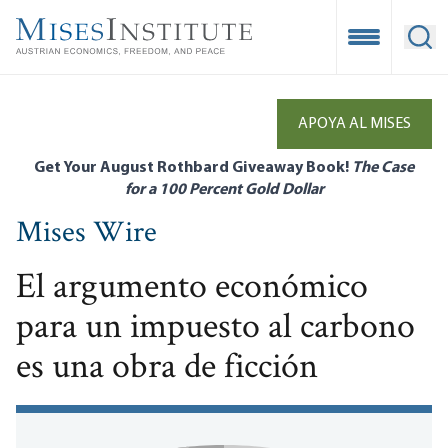
Skip
to
Open Mobile
Ope
main
content
APOYA AL MISES
Get Your August Rothbard Giveaway Book!
The Case
for a 100 Percent Gold Dollar
Mises Wire
El argumento económico
para un impuesto al carbono
es una obra de ficción