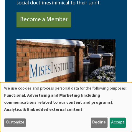
social doctrines inimical to their spirit.
Become a Member
We use cookies and process personal data for the following purposes:
Use
Functional, Advertising and Marketing (including
of
communications related to our content and programs),
personal
Analytics & Embedded external content
.
data
and
Customize
Decline
Accept
cookies